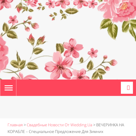
TOGGLE
NAVIGATION
Главная
>
Свадебные Новости От Wedding.ua
>
ВЕЧЕРИНКА НА
КОРАБЛЕ – Специальное Предложение Для Зимних