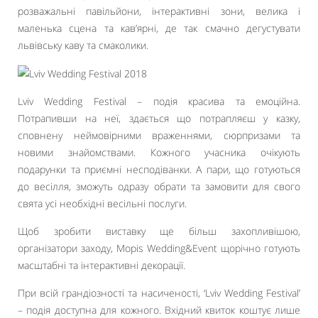
розважальні павільйони, інтерактивні зони, велика і
маленька сцена та кав’ярні, де так смачно дегустувати
львівську каву та смаколики.
Lviv Wedding Festival – подія красива та емоційна.
Потрапивши на неї, здається що потрапляєш у казку,
сповнену неймовірними враженнями, сюрпризами та
новими знайомствами. Кожного учасника очікують
подарунки та приємні несподіванки. А пари, що готуються
до весілля, зможуть одразу обрати та замовити для свого
свята усі необхідні весільні послуги.
Щоб зробити виставку ще більш захопливішою,
організатори заходу, Mopis Wedding&Event щорічно готують
масштабні та інтерактивні декорації.
При всій грандіозності та насиченості, ‘Lviv Wedding Festival’
– подія доступна для кожного. Вхідний квиток коштує лише