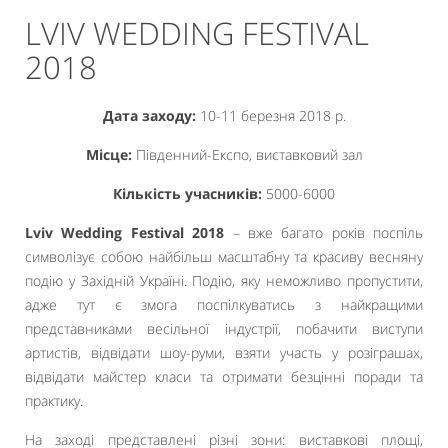
LVIV WEDDING FESTIVAL
2018
Дата заходу:
10-11 березня 2018 р.
Місце:
Південний-Експо, виставковий зал
Кількість учасників:
5000-6000
Lviv Wedding Festival 2018
– вже багато років поспіль
символізує собою найбільш масштабну та красиву весняну
подію у Західній Україні. Подію, яку неможливо пропустити,
адже тут є змога поспілкуватись з найкращими
представниками весільної індустрії, побачити виступи
артистів, відвідати шоу-руми, взяти участь у розіграшах,
відвідати майстер класи та отримати безцінні поради та
практику.
На заході представлені різні зони: виставкові площі,