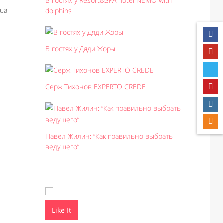
В гостях у Resort&SPA hotel NEMO with
.ua
dolphins
В гостях у Дяди Жоры
Серж Тихонов EXPERTO CREDE
Павел Жилин: “Как правильно выбрать
ведущего”
Like It
Like I