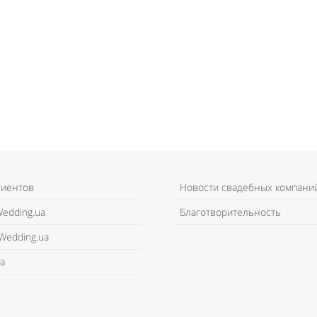
лиентов
Новости свадебных компани
edding.ua
Благотворительность
Wedding.ua
а