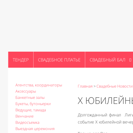
ТЕНДЕР
СВАДЕБНОЕ ПЛАТЬЕ
СВАДЕБНЫЙ БАЛ
Агентства, координаторы
Главная
>
Свадебные Новости
Аксессуары
X ЮБИЛЕЙНЫ
Банкетные залы
Букеты, бутоньерки
Ведущие, тамада
Долгожданный финал Лиги
Венчание
событие Х юбилейной вече
Видеосъемка
Выездная церемония