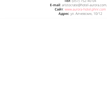
Тел
: (057) 752-40-04
E-mail
: aristocrate@hotel-aurora.com
Сайт
:
www.aurora-hotel.phnr.com
Адрес
: ул. Алчевских, 10/12
Like It