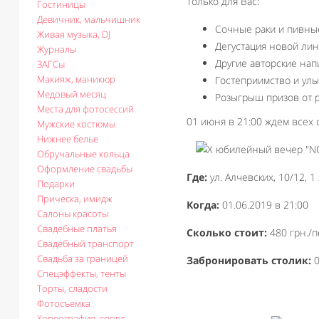
Только для Вас:
Гостиницы
Девичник, мальчишник
Сочные раки и пивны
Живая музыка, DJ
Дегустация новой лин
Журналы
Другие авторские нап
ЗАГСы
Макияж, маникюр
Гостеприимство и ул
Медовый месяц
Розыгрыш призов от р
Места для фотосессий
01 июня в 21:00 ждем всех
Мужские костюмы
Нижнее белье
Обручальные кольца
Оформление свадьбы
Где:
ул. Алчевских, 10/12, 1
Подарки
Прическа, имидж
Когда:
01.06.2019 в 21:00
Салоны красоты
Свадебные платья
Сколько стоит:
480 грн./п
Свадебный транспорт
Свадьба за границей
Забронировать столик:
0
Спецэффекты, тенты
Торты, сладости
Фотосъемка
Хореография, спорт