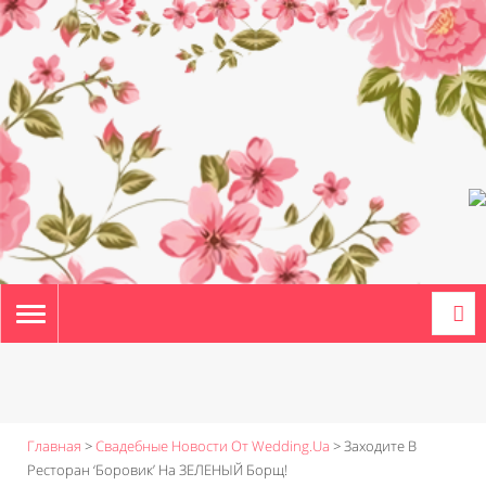
TOGGLE
NAVIGATION
Главная
>
Свадебные Новости От Wedding.ua
>
Заходите В
Ресторан ‘Боровик’ На ЗЕЛЕНЫЙ Борщ!