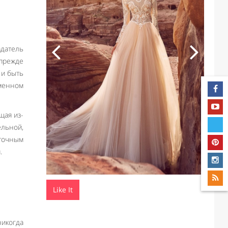
датель
 прежде
 и быть
менном
щая из-
ельной,
еточным
.
Like It
никогда