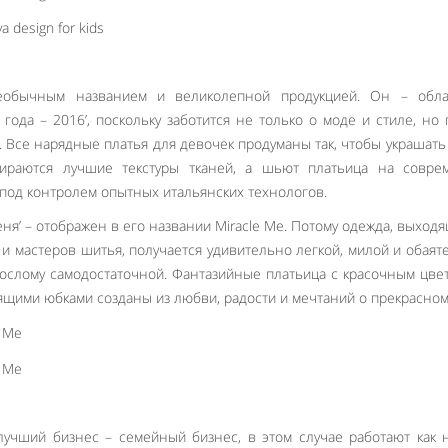
бычным названием и великолепной продукцией. Он – обла
 года – 2016’, поскольку заботится не только о моде и стиле, но
. Все нарядные платья для девочек продуманы так, чтобы украшать
ираются лучшие текстуры тканей, а шьют платьица на совре
под контролем опытных итальянских технологов.
ня’ – отображен в его названии Miracle Me. Потому одежда, выходя
 и мастеров шитья, получается удивительно легкой, милой и обаят
зрослому самодостаточной. Фантазийные платьица с красочным цв
щими юбками созданы из любви, радости и мечтаний о прекрасном
Like It
лучший бизнес – семейный бизнес, в этом случае работают как 