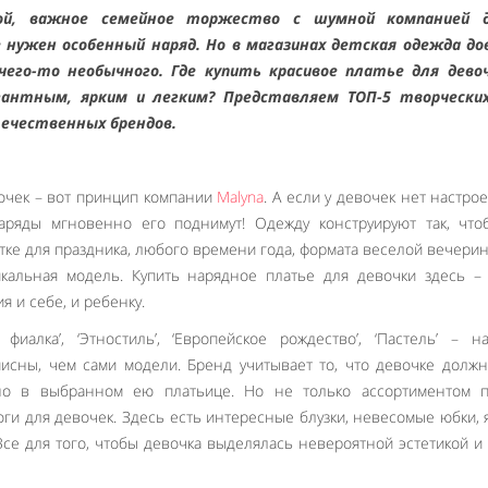
ной, важное семейное торжество с шумной компанией 
 нужен особенный наряд. Но в магазинах детская одежда до
чего-то необычного. Где купить красивое платье для девоч
антным, ярким и легким? Представляем ТОП-5 творческих
течественных брендов.
очек – вот принцип компании
Malyna
. А если у девочек нет настрое
наряды мгновенно его поднимут! Одежду конструируют так, чт
тке для праздника, любого времени года, формата веселой вечерин
икальная модель. Купить нарядное платье для девочки здесь –
я и себе, и ребенку.
 фиалка’, ‘Этностиль’, ‘Европейское рождество’, ‘Пастель’ – н
исны, чем сами модели. Бренд учитывает то, что девочке долж
но в выбранном ею платьице. Но не только ассортиментом п
ги для девочек. Здесь есть интересные блузки, невесомые юбки, 
е для того, чтобы девочка выделялась невероятной эстетикой и