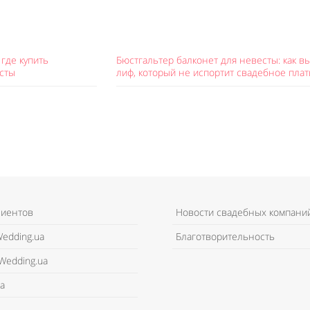
где купить
Бюстгальтер балконет для невесты: как в
сты
лиф, который не испортит свадебное плат
лиентов
Новости свадебных компани
edding.ua
Благотворительность
Wedding.ua
а