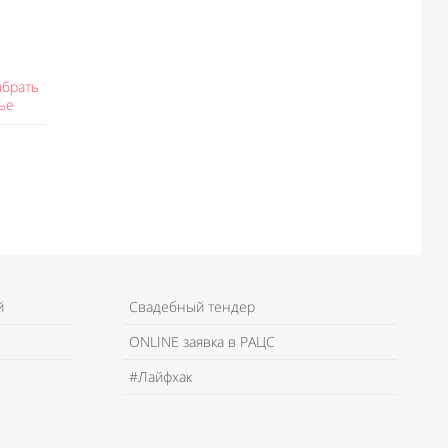
ыбрать
ье
й
Свадебный тендер
ONLINE заявка в РАЦС
#Лайфхак