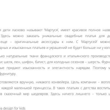
и дети ласково называют ‘Мартуся’, имеет красивое полное наз
 Здесь можно заказать уникальные свадебные платья для де
 еще – оригинальные аксессуары к ним. С ‘Мартусей’ можн
дных и изысканных платьев и украшений не будет больше ни у ког
ько натуральные ткани французского и итальянского производст
: шелк, лен, шифон, батист, для холодных сезонов – шерсть. Фурн
рые придают изысканность и элегантность нарядам. Поэтому м
фурнитуру.
отовляются вручную, никакого конвейера. Цель компании – вопл
 каждой маленькой принцессы. В таких платьях с детства воспит
ь в сказочный мир шедевров. Здесь ничего лишнего – только 