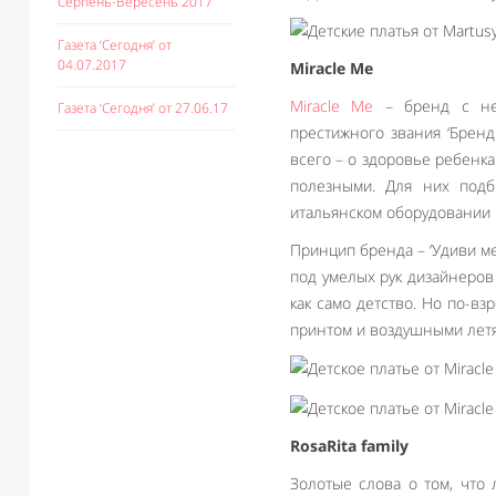
Серпень-Вересень 2017
Газета ‘Сегодня’ от
04.07.2017
Miracle Me
Miracle Me
– бренд с нео
Газета ‘Сегодня’ от 27.06.17
престижного звания ‘Бренд
всего – о здоровье ребенка
полезными. Для них подб
итальянском оборудовании 
Принцип бренда – ‘Удиви ме
под умелых рук дизайнеров
как само детство. Но по-в
принтом и воздушными летя
RosaRita family
Золотые слова о том, что 