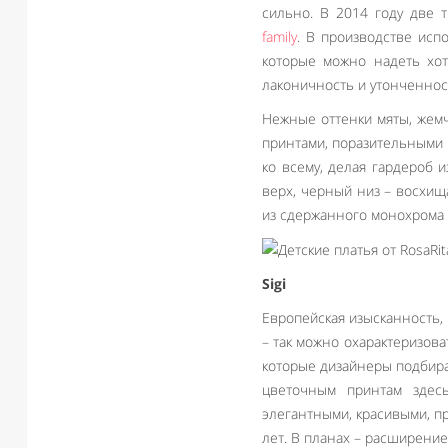
сильно. В 2014 году две 
family
. В производстве исп
которые можно надеть хот
лаконичность и утонченнос
Нежные оттенки мяты, жемч
принтами, поразительными
ко всему, делая гардероб
верх, черный низ – восхищ
из сдержанного монохрома т
Sigi
Европейская изысканность,
– так можно охарактеризов
которые дизайнеры подбира
цветочным принтам здес
элегантными, красивыми, п
лет. В планах – расширение