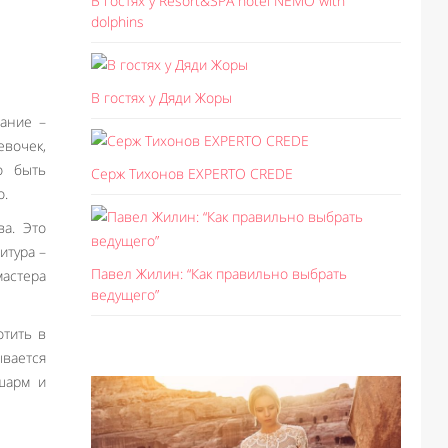
В гостях у Resort&SPA hotel NEMO with
dolphins
В гостях у Дяди Жоры
вание –
вочек,
о быть
Серж Тихонов EXPERTO CREDE
о.
ва. Это
итура –
Павел Жилин: “Как правильно выбрать
астера
ведущего”
отить в
ывается
шарм и
Like I