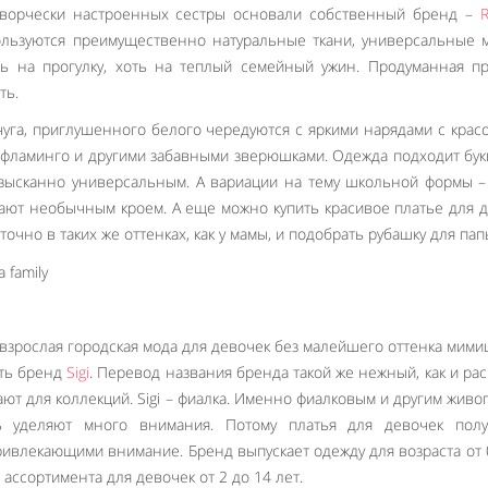
творчески настроенных сестры основали собственный бренд –
R
ользуются преимущественно натуральные ткани, универсальные 
ь на прогулку, хоть на теплый семейный ужин. Продуманная пр
ть.
уга, приглушенного белого чередуются с яркими нарядами с кра
 фламинго и другими забавными зверюшками. Одежда подходит бу
 изысканно универсальным. А вариации на тему школьной формы 
ают необычным кроем. А еще можно купить красивое платье для 
очно в таких же оттенках, как у мамы, и подобрать рубашку для пап
 взрослая городская мода для девочек без малейшего оттенка мим
ать бренд
Sigi
. Перевод названия бренда такой же нежный, как и рас
ют для коллекций. Sigi – фиалка. Именно фиалковым и другим жив
ь уделяют много внимания. Потому платья для девочек полу
ривлекающими внимание. Бренд выпускает одежду для возраста от 
 ассортимента для девочек от 2 до 14 лет.