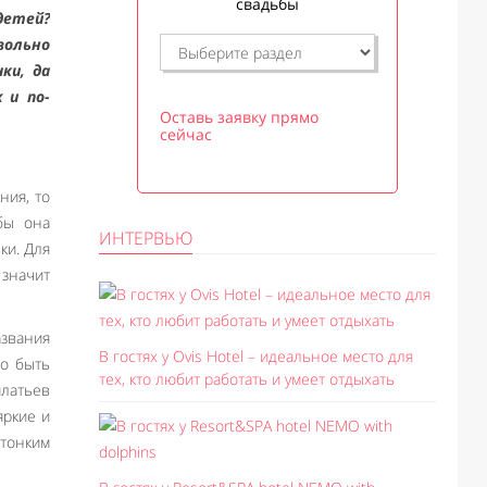
свадьбы
детей?
вольно
ки, да
 и по-
Оставь заявку прямо
сейчас
ния, то
обы она
ИНТЕРВЬЮ
ки. Для
 значит
азвания
В гостях у Ovis Hotel – идеальное место для
но быть
тех, кто любит работать и умеет отдыхать
латьев
яркие и
 тонким