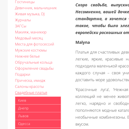
Гостиницы
Скоро свадьба, выпуск
Девичник, мальчишник
Несомненно, вашей дочке
Живая музыка, DJ
стандартна, а хочется 
Журналы
такое, чтобы было элег
ЗАГСы
Макияж, маникюр
европейски роскошных о
Медовый месяц
Malyna
Места для фотосессий
Мужские костюмы
Платья для счастливых дев
Нижнее белье
легкие, яркие, красивые 
Обручальные кольца
подходила маленькой красо
Оформление свадьбы
каждого случая – своя ун
Подарки
доставить море удовольстви
Прическа, имидж
Салоны красоты
‘Красочные луга’, ‘Нежная
Свадебные платья
коллекций не менее живоп
Киев
легко, нарядно и свобод
Днепр
пополняются модные катало
Львов
необычные комбинезоны. Вс
Одесса
вкусом.