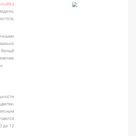
osaRita
модели,
остота,
сочными
квально
– белый
девочки
ы.
ишности
цветки,
описным
чаются
0 до 12