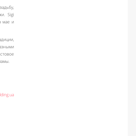
вадьбу,
. Sigi
в мае и
адиции,
азными
истовое
мамы.
ding.ua