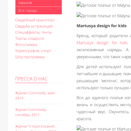
Харьков
Все города
Свадебный транспорт
Martusya design for kids
Свадьба за границей
Спецэффекты, тенты
Бренд, который родители 
Торты, сладости
Martusya design for kids
.
Фотосъемка
эксклюзивные наряды. А
Хореография, спорт
уверенными, что таких наря
Шоу программы
Для детей используют тол
легчайшие и дышащие ткани
ПРЕССА О НАС
решающие ‘мелочи’, кото
используют только лучшую 
Журнал Cosmolady, март
Все до единого платья изг
2019
жизнь и осуществить мечту
Журнал Cosmolady,
чудесный вкус. Окунитес
сентябрь 2017
красота.
Журнал ‘Історія Кохання’,