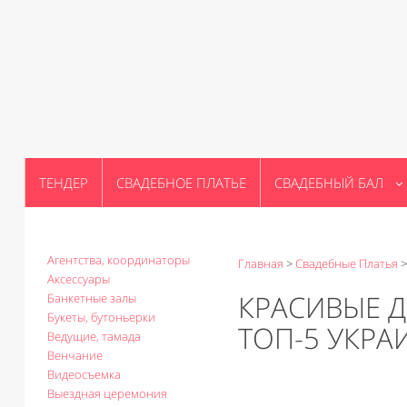
ТЕНДЕР
СВАДЕБНОЕ ПЛАТЬЕ
СВАДЕБНЫЙ БАЛ
Агентства, координаторы
Главная
>
Свадебные Платья
Аксессуары
КРАСИВЫЕ Д
Банкетные залы
Букеты, бутоньерки
ТОП-5 УКРА
Ведущие, тамада
Венчание
Видеосъемка
Выездная церемония