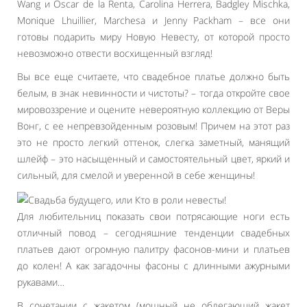
Wang и Oscar de la Renta, Carolina Herrera, Badgley Mischka,
Monique Lhuillier, Marchesa и Jenny Packham – все они
готовы подарить миру Новую Невесту, от которой просто
невозможно отвести восхищенный взгляд!
Вы все еще считаете, что свадебное платье должно быть
белым, в знак невинности и чистоты? – тогда откройте свое
мировоззрение и оцените невероятную коллекцию от Веры
Вонг, с ее непревзойденным розовым! Причем на этот раз
это не просто легкий оттенок, слегка заметный, манящий
шлейф – это насыщенный и самостоятельный цвет, яркий и
сильный, для смелой и уверенной в себе женщины!
Для любительниц показать свои потрясающие ноги есть
отличный повод – сегодняшние тенденции свадебных
платьев дают огромную палитру фасонов-мини и платьев
до колен! А как загадочны фасоны с длинными ажурными
рукавами…
В сочетании с жакетом (мощный не облегающий жакет