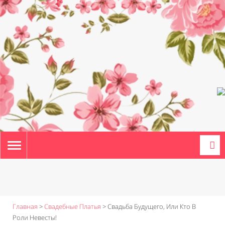
TOGGLE
NAVIGATION
Главная
>
Свадебные Платья
>
Свадьба Будущего, Или Кто В
Роли Невесты!