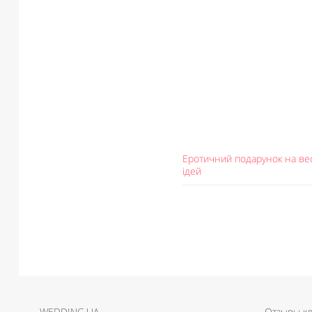
Еротичний подарунок на ве
ідей
WEDDING.UA
Отзывы к