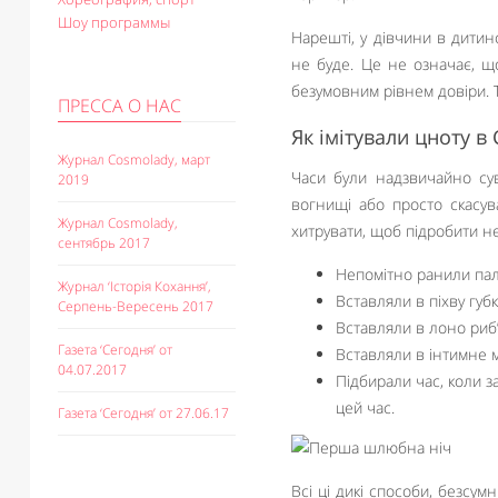
Шоу программы
Нарешті, у дівчини в дитинс
не буде. Це не означає, щ
безумовним рівнем довіри. Т
ПРЕССА О НАС
Як імітували цноту в
Журнал Cosmolady, март
Часи були надзвичайно сув
2019
вогнищі або просто скасув
Журнал Cosmolady,
хитрувати, щоб підробити не
сентябрь 2017
Непомітно ранили пал
Журнал ‘Історія Кохання’,
Вставляли в піхву губ
Серпень-Вересень 2017
Вставляли в лоно риб’
Газета ‘Сегодня’ от
Вставляли в інтимне м
04.07.2017
Підбирали час, коли 
цей час.
Газета ‘Сегодня’ от 27.06.17
Всі ці дикі способи, безсу