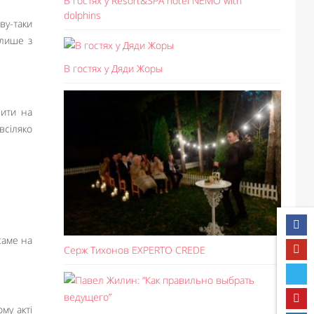
В гостях у Resort&SPA hotel NEMO with
dolphins
ву-таки
 лише з
В гостях у Дяди Жоры
лити на
всіляко
саме на
Серж Тихонов EXPERTO CREDE
му акті