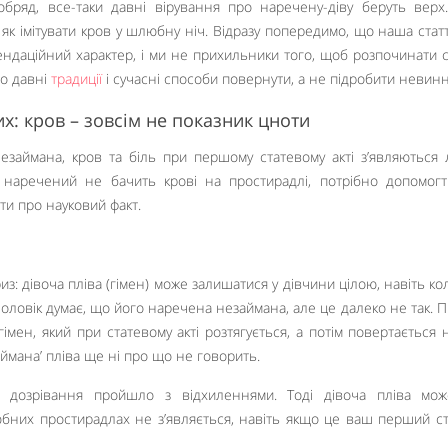
бряд, все-таки давні вірування про наречену-діву беруть верх.
 як імітувати кров у шлюбну ніч. Відразу попередимо, що наша стат
ендаційний характер, і ми не прихильники того, щоб розпочинати 
ро давні
традиції
і сучасні способи повернути, а не підробити невинн
х: кров – зовсім не показник цноти
незаймана, кров та біль при першому статевому акті з’являються
о наречений не бачить крові на простирадлі, потрібно допомог
ти про науковий факт.
: дівоча пліва (гімен) може залишатися у дівчини цілою, навіть кол
Чоловік думає, що його наречена незаймана, але це далеко не так. П
імен, який при статевому акті розтягується, а потім повертається 
аймана’ пліва ще ні про що не говорить.
е дозрівання пройшло з відхиленнями. Тоді дівоча пліва мож
бних простирадлах не з’являється, навіть якщо це ваш перший с