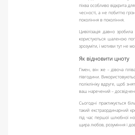
піхва особливо відкрита для
чесності, а не побиттю гріз
покоління в покоління.
Цивілізація давно зробила
користуються шаленою попу
зрозуміти, і мотиви тут не м
Як відновити цноту
Гімен, він же – дівоча плі
півгодини. Використовуються
поліклініку вдруге, щоб зня
ваш наречений – досвідчений
Сьогодні практикується бі
такий екстраординарний кр
під час першої шлюбної но
щира любов, розуміння і дові