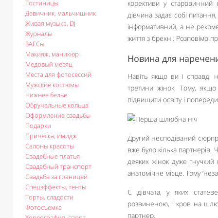
Гостиницы
корективи у старовинний о
Девичник, мальчишник
дівчина задає собі питання,
Живая музыка, DJ
інформативний, а не реком
Журналы
життя з брехні. Розповімо п
ЗАГСы
Макияж, маникюр
Новина для наречени
Медовый месяц
Места для фотосессий
Навіть якщо ви і справді 
Мужские костюмы
третини жінок. Тому, якщ
Нижнее белье
підвищити освіту і попереди
Обручальные кольца
Оформление свадьбы
Подарки
Прическа, имидж
Другий несподіваний сюрприз
Салоны красоты
вже було кілька партнерів. 
Свадебные платья
деяких жінок дуже гнучкий г
Свадебный транспорт
анатомічне місце. Тому ‘нез
Свадьба за границей
Спецэффекты, тенты
Є дівчата, у яких статев
Торты, сладости
розвиненою, і кров на шлю
Фотосъемка
партнер.
Хореография, спорт