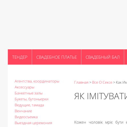
ТЕНДЕР
СВАДЕБНОЕ ПЛАТЬЕ
СВАДЕБНЫЙ БАЛ
Агентства, координаторы
Главная
>
Все О Сексе
>
Как И
Аксессуары
ЯК ІМІТУВА
Банкетные залы
Букеты, бутоньерки
Ведущие, тамада
Венчание
Видеосъемка
Кожен чоловік мріє бути 
Выездная церемония