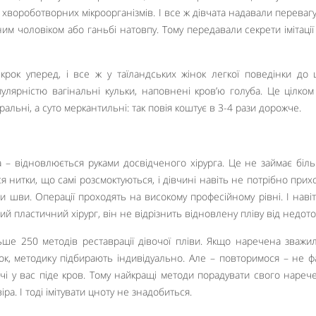
 хвороботворних мікроорганізмів. І все ж дівчата надавали перевагу
ним чоловіком або ганьбі натовпу. Тому передавали секрети імітації 
 крок уперед, і все ж у таїландських жінок легкої поведінки до 
лярністю вагінальні кульки, наповнені кров’ю голуба. Це цілко
оральні, а суто меркантильні: так повія коштує в 3-4 рази дорожче.
ва – відновлюється руками досвідченого хірурга. Це не займає біл
 нитки, що самі розсмоктуються, і дівчині навіть не потрібно прих
ти шви. Операції проходять на високому професійному рівні. І наві
 пластичний хірург, він не відрізнить відновлену пліву від недото
льше 250 методів реставрації дівочої пліви. Якщо наречена зважи
ок, методику підбирають індивідуально. Але – повторимося – не ф
чі у вас піде кров. Тому найкращі методи порадувати свого нареч
ра. І тоді імітувати цноту не знадобиться.