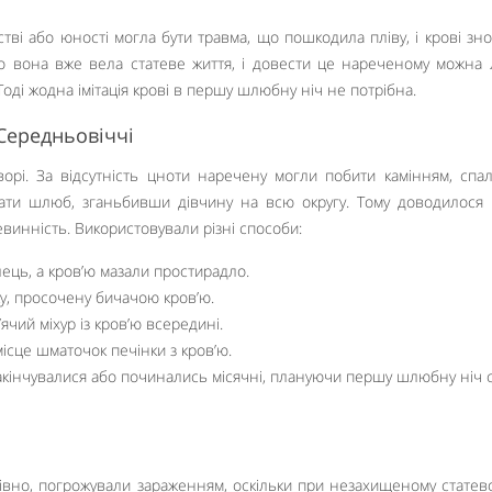
тві або юності могла бути травма, що пошкодила пліву, і крові зно
о вона вже вела статеве життя, і довести це нареченому можна
оді жодна імітація крові в першу шлюбну ніч не потрібна.
 Середньовіччі
орі. За відсутність цноти наречену могли побити камінням, спа
ати шлюб, зганьбивши дівчину на всю округу. Тому доводилося 
винність. Використовували різні способи:
ець, а кров’ю мазали простирадло.
ку, просочену бичачою кров’ю.
ячий міхур із кров’ю всередині.
ісце шматочок печінки з кров’ю.
закінчувалися або починались місячні, плануючи першу шлюбну ніч 
мнівно, погрожували зараженням, оскільки при незахищеному статево