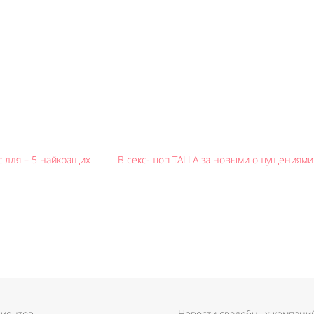
сілля – 5 найкращих
В секс-шоп TALLA за новыми ощущениями
лиентов
Новости свадебных компани