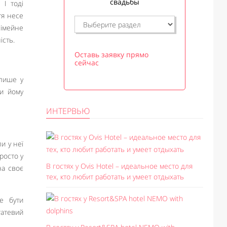
свадьбы
 І тоді
тя несе
сімейне
ість.
Оставь заявку прямо
сейчас
 лише у
ти йому
ИНТЕРВЬЮ
и у неї
росто у
В гостях у Ovis Hotel – идеальное место для
на своє
тех, кто любит работать и умеет отдыхать
е бути
татевий