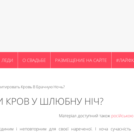
ЛЕДИ
О СВАДЬБЕ
РАЗМЕЩЕНИЕ НА САЙТЕ
#ЛАЙФХ
митировать Кровь В Брачную Ночь?
ТИ КРОВ У ШЛЮБНУ НІЧ?
Матеріал доступний також
російсько
єдиним і неповторним для своєї нареченої. І хоча сучасність