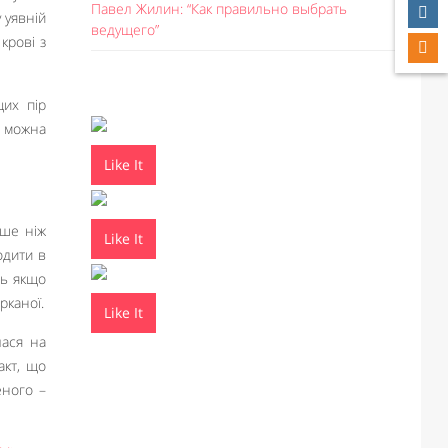
Павел Жилин: “Как правильно выбрать
 уявній
ведущего”
крові з
цих пір
м можна
Like It
ьше ніж
Like It
одити в
ть якщо
рканої.
Like It
лася на
акт, що
еного –