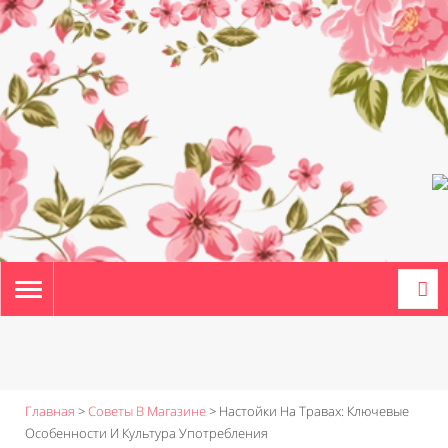
TOGGLE
NAVIGATION
Главная
>
Советы В Магазине
>
Настойки На Травах: Ключевые
Особенности И Культура Употребления