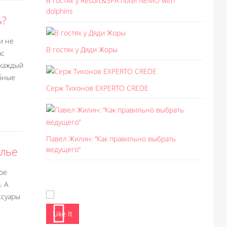
В гостях у Resort&SPA hotel NEMO with
dolphins
ь?
и не
В гостях у Дяди Жоры
ас
 каждый
обные
Серж Тихонов EXPERTO CREDE
Павел Жилин: “Как правильно выбрать
елье
ведущего”
ое
. А
ссуары
Like It
Like I