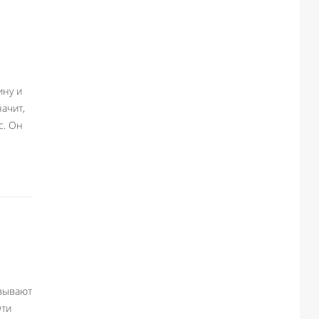
ину и
ачит,
с. Он
вывают
Эти