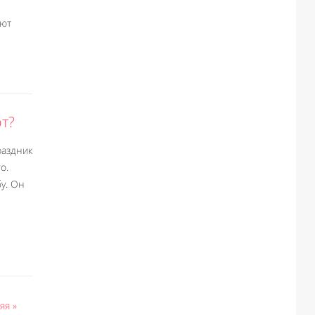
уют
т?
раздник
о.
бу. Он
яя »