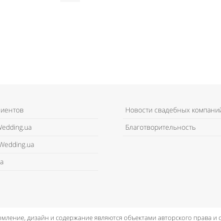
лиентов
Новости свадебных компани
edding.ua
Благотворительность
Wedding.ua
а
рмление, дизайн и содержание являются объектами авторского права и