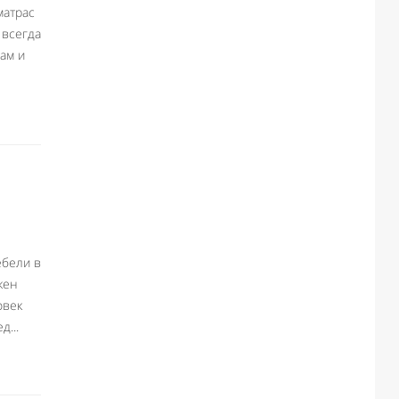
матрас
 всегда
ам и
ебели в
жен
овек
д...