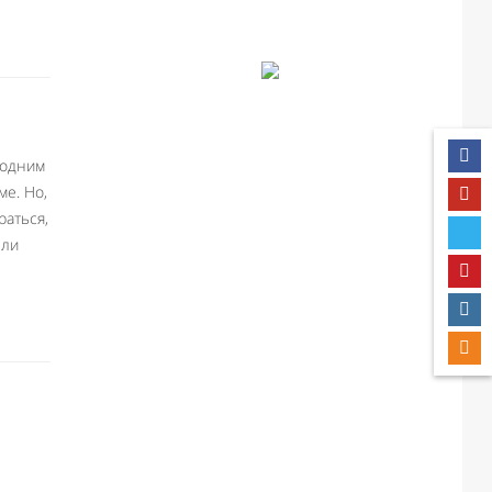
 одним
ме. Но,
раться,
ели