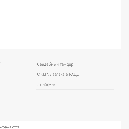
й
Свадебный тендер
ONLINE заявка в РАЦС
#Лайфхак
 охраняются