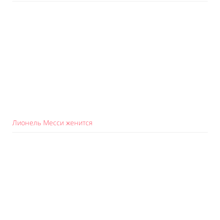
Лионель Месси женится