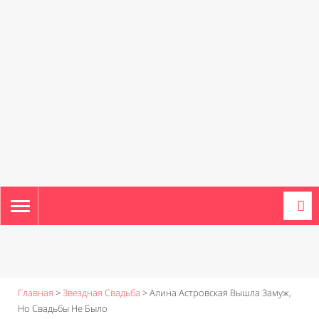
TOGGLE
NAVIGATION
Главная
>
Звездная Свадьба
>
Алина Астровская Вышла Замуж,
Но Свадьбы Не Было