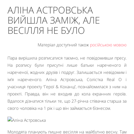
АЛІНА АСТРОВСЬКА
ВИЙШЛА ЗАМІЖ, АЛЕ
ВЕСІЛЛЯ НЕ БУЛО
Матеріал доступний також
російською мовою
Пара вирішила розписатися таємно, не повідомивши пресу.
На розпису були присутні лише батьки нареченого й
нареченої, жодних друзів і подруг. Залишається невідомим і
ім’я нареченого. Аліна Астровська, Солістка Real O і
учасниця проекту ‘Герої & Коханці’, познайомилася з ним на
проекті. Правда, він не входив до кола екранних героїв.
Вдалося дізнатися тільки те, що 27-річна співачка старша за
свого чоловіка на 1 рік і що він займається бізнесом.
Молодята планують пишне весілля на майбутню весну. Там