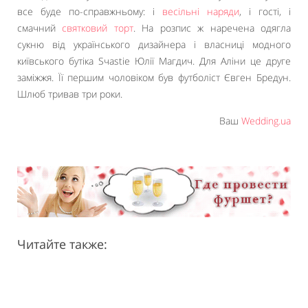
все буде по-справжньому: і
весільні наряди
, і гості, і
смачний
святковий торт
. На розпис ж наречена одягла
сукню від українського дизайнера і власниці модного
київського бутіка Sчastie Юлії Магдич. Для Аліни це друге
заміжжя. Її першим чоловіком був футболіст Євген Бредун.
Шлюб тривав три роки.
Ваш
Wedding.ua
Читайте также: