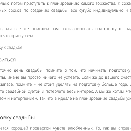
лько потом приступить к планированию самого торжества. К сож
ных сроков по созданию свадьбы, все сугубо индивидуально и 
сь, мы все же поможем вам распланировать подготовку к сва
к что приступаем.
виться
точно день свадьбы, помните о том, что начинать подготовку
ты, иначе вы просто ничего не успеете. Если же до вашего счас
апасе, помните – не стоит уделять на подготовку больше года. 
те свадебной суетой и потеряете весь интерес. А мы же хотим, ч
том и нетерпением. Так что в идеале на планирование свадьбы ух
товку свадьбы
яется хорошей проверкой чувств влюбленных. То, как вы справ