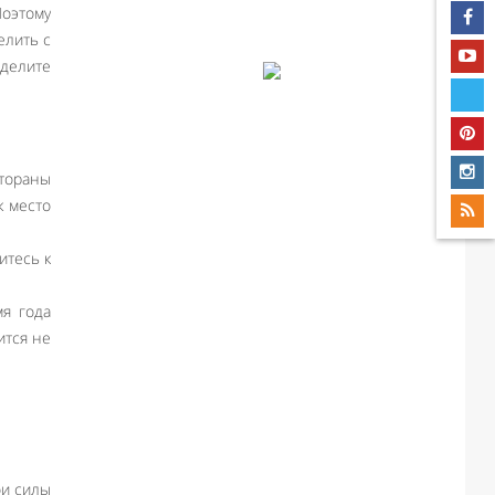
Поэтому
елить с
зделите
тораны
к место
итесь к
я года
ится не
ои силы