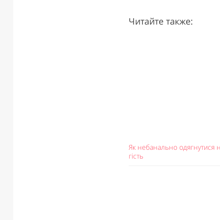
Читайте также:
Як небанально одягнутися н
гість