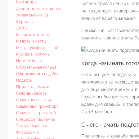
Гостиницы
числом приглашённых, а то
Девичник, мальчишник
не существует универсаль
Живая музыка, DJ
только от вашего желания.
Журналы
ЗАГСы
Однако не расстраивайте
Макияж, маникюр
выделить главные этапы. Та
Медовый месяц
Места для фотосессий
Мужские костюмы
Нижнее белье
Когда начинать гото
Обручальные кольца
Оформление свадьбы
Если вы уже определили 
Подарки
минимально за месяц до да
Прическа, имидж
дня еще много времени в з
Салоны красоты
случае вы быстро перегори
Свадебные платья
ждали дня свадьбы с трепе
Свадебный транспорт
2 до 5 месяцев.
Свадьба за границей
Спецэффекты, тенты
С чего начать подго
Торты, сладости
Фотосъемка
Подготовка к свадьбе явл
Хореография, спорт