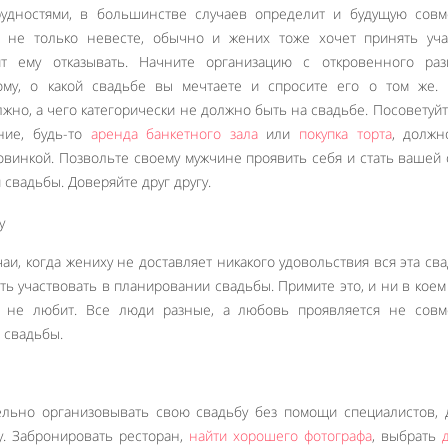
удностями, в большинстве случаев определит и будущую совм
а не только невесте, обычно и жених тоже хочет принять уча
т ему отказывать. Начните организацию с откровенного разг
ому, о какой свадьбе вы мечтаете и спросите его о том же. 
лжно, а чего категорически не должно быть на свадьбе. Посоветуйт
ние, будь-то
аренда банкетного зала
или
покупка торта
, должн
овинкой. Позвольте своему мужчине проявить себя и стать вашей
свадьбы. Доверяйте друг другу.
аи, когда жениху не доставляет никакого удовольствия вся эта св
лять участвовать в планировании свадьбы. Примите это, и ни в коем
с не любит. Все люди разные, а любовь проявляется не совм
 свадьбы.
ельно организовывать свою свадьбу без помощи специалистов,
Like It
у. Забронировать ресторан,
найти хорошего фотографа
, выбрать