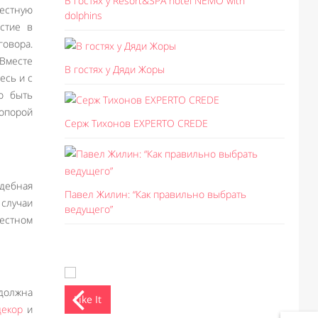
В гостях у Resort&SPA hotel NEMO with
естную
dolphins
стие в
овора.
Вместе
В гостях у Дяди Жоры
есь и с
о быть
 опорой
Серж Тихонов EXPERTO CREDE
адебная
Павел Жилин: “Как правильно выбрать
 случаи
ведущего”
естном
 должна
Like It
Like I
декор
и