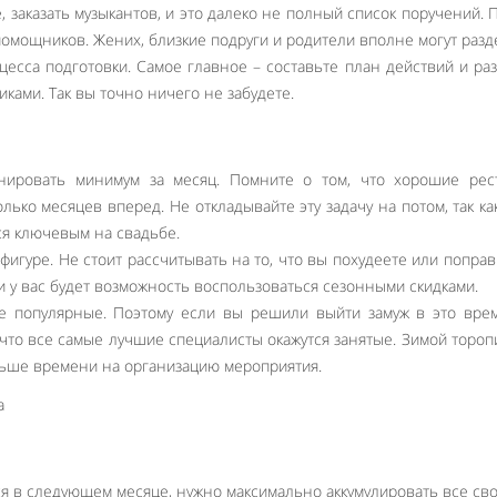
е, заказать музыкантов, и это далеко не полный список поручений. 
помощников. Жених, близкие подруги и родители вполне могут разд
оцесса подготовки. Самое главное – составьте план действий и ра
ками. Так вы точно ничего не забудете.
нировать минимум за месяц. Помните о том, что хорошие рес
лько месяцев вперед. Не откладывайте эту задачу на потом, так ка
ся ключевым на свадьбе.
фигуре. Не стоит рассчитывать на то, что вы похудеете или поправ
и у вас будет возможность воспользоваться сезонными скидками.
е популярные. Поэтому если вы решили выйти замуж в это врем
, что все самые лучшие специалисты окажутся занятые. Зимой тороп
ольше времени на организацию мероприятия.
ся в следующем месяце, нужно максимально аккумулировать все св