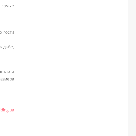
т самые
о гости
вадьбе,
ботам и
размера
ding.ua