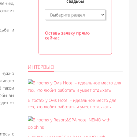
свадьбы
алению,
зависит
дьбе и
Оставь заявку прямо
сейчас
ИНТЕРВЬЮ
 нужно
тливого
В таком
тобы вы
В гостях у Ovis Hotel – идеальное место для
одит от
тех, кто любит работать и умеет отдыхать
итесь с