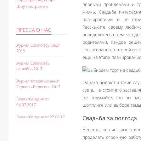
первыми проблемами и тр
Шоу программы
жизнь. Свадьба интересн
планировании, и не стои
Расскажите своему любим
ПРЕССА О НАС
определитесь с тем, что до
родителями. Каждое реше
Журнал Cosmolady, март
согласовано со второй пол
2019
еще на этапе планирования 
Журнал Cosmolady,
сентябрь 2017
Журнал ‘Історія Кохання’,
Однако бывают и такие случ
Серпень-Вересень 2017
суета. Не стоит его застав
не подумайте, что он ва
Газета ‘Сегодня’ от
шоппинге или выборе темы
04.07.2017
Свадьба за полгода
Газета ‘Сегодня’ от 27.06.17
Невеста, решив самостоят
проделать огромную работ