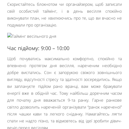
Скористайтесь блокнотом чи органайзером, щоб записати
свій особистий таймінг, і в день весілля спокійно
виконувати план, не хвилюючись про те, що ви вчасно не
подумали про організацію.
Час підйому: 9:00 – 10:00
Щоб почуватись максимально комфортно, спокійно та
впевнено протягом дня весілля, нареченим необхідно
добре виспатись. Сон є запорукою свіжого зовнішнього
вигляду, відсутності стресу та здатності зосередитись. Якщо
ви заплануєте підйом рано вранці, вам може бракувати
енергії вже в обідній час. Тому найбільш доречним часом
для початку дня вважається 9-та ранку. Гарне ранкове
світло дозволить нареченій організувати “ранок нареченої”
після чашки кави та легкого сніданку. Намагайтесь лягти
спати не надто пізно, та відмовтесь від ідеї зробити дівич-
вечір перед весіллям.