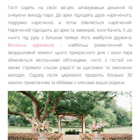
Гості сидять на своїх місцях, затамувавши дихання та
очікуючи виходу пари. До арки підходять друзі нареченого,
подружки нареченої, а потім з’являється наречений.
Наречений підходить до арки та завмирає, коли бачить її: до
нього під руку з батьком прямує його майбутня дружина.
Весільна церемонія
– найбільш романтичний та
зворушливий момент цього прекрасного дня. І коли пара
обміняється весільними обітницями, ніхто з гостей не
зможе стримати сльози радості за щасливих та закоханих
молодят. Одразу після церемонії приділіть близько 30
хвилин привітанням та обіймам з членами вашої родини.