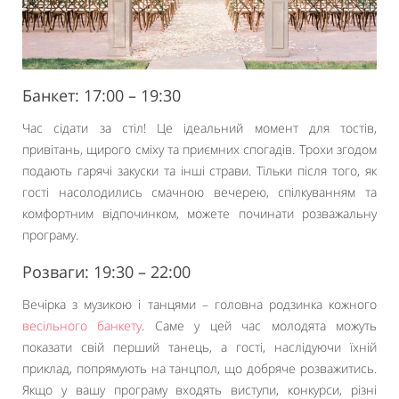
Банкет: 17:00 – 19:30
Час сідати за стіл! Це ідеальний момент для тостів,
привітань, щирого сміху та приємних спогадів. Трохи згодом
подають гарячі закуски та інші страви. Тільки після того, як
гості насолодились смачною вечерею, спілкуванням та
комфортним відпочинком, можете починати розважальну
програму.
Розваги: 19:30 – 22:00
Вечірка з музикою і танцями – головна родзинка кожного
весільного банкету
. Саме у цей час молодята можуть
показати свій перший танець, а гості, наслідуючи їхній
приклад, попрямують на танцпол, що добряче розважитись.
Якщо у вашу програму входять виступи, конкурси, різні