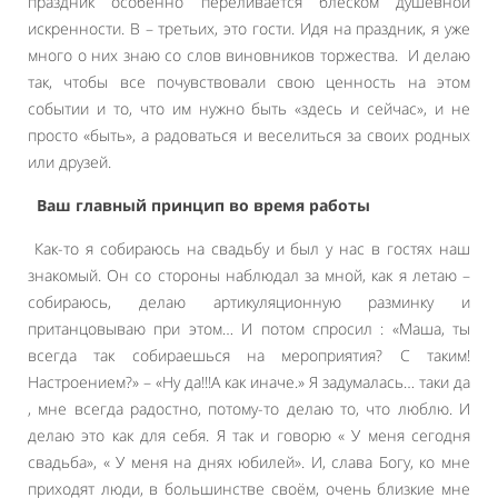
праздник особенно переливается блеском душевной
искренности. В – третьих, это гости. Идя на праздник, я уже
много о них знаю со слов виновников торжества. И делаю
так, чтобы все почувствовали свою ценность на этом
событии и то, что им нужно быть «здесь и сейчас», и не
просто «быть», а радоваться и веселиться за своих родных
или друзей.
Ваш главный принцип во время работы
Как-то я собираюсь на свадьбу и был у нас в гостях наш
знакомый. Он со стороны наблюдал за мной, как я летаю –
собираюсь, делаю артикуляционную разминку и
пританцовываю при этом… И потом спросил : «Маша, ты
всегда так собираешься на мероприятия? С таким!
Настроением?» – «Ну да!!!А как иначе.» Я задумалась… таки да
, мне всегда радостно, потому-то делаю то, что люблю. И
делаю это как для себя. Я так и говорю « У меня сегодня
свадьба», « У меня на днях юбилей». И, слава Богу, ко мне
приходят люди, в большинстве своём, очень близкие мне