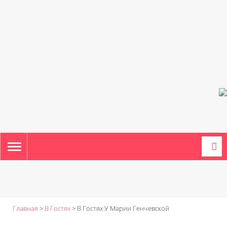
TOGGLE
NAVIGATION
Главная
>
В Гостях
>
В Гостях У Марии Генчевской