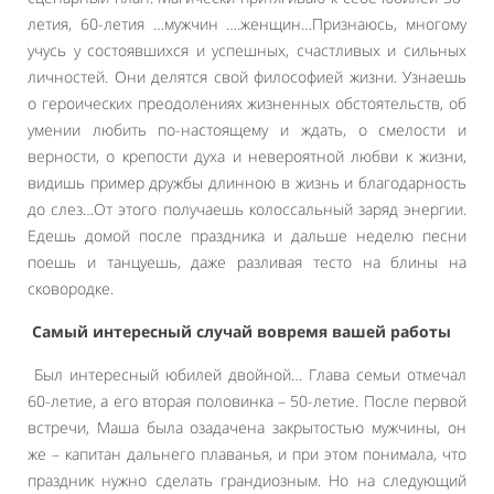
летия, 60-летия …мужчин ….женщин…Признаюсь, многому
учусь у состоявшихся и успешных, счастливых и сильных
личностей. Они делятся свой философией жизни. Узнаешь
о героических преодолениях жизненных обстоятельств, об
умении любить по-настоящему и ждать, о смелости и
верности, о крепости духа и невероятной любви к жизни,
видишь пример дружбы длинною в жизнь и благодарность
до слез…От этого получаешь колоссальный заряд энергии.
Едешь домой после праздника и дальше неделю песни
поешь и танцуешь, даже разливая тесто на блины на
сковородке.
Самый интересный случай вовремя вашей работы
Был интересный юбилей двойной… Глава семьи отмечал
60-летие, а его вторая половинка – 50-летие. После первой
встречи, Маша была озадачена закрытостью мужчины, он
же – капитан дальнего плаванья, и при этом понимала, что
праздник нужно сделать грандиозным. Но на следующий