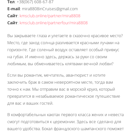
Тел
: +38(067) 608-67-87
E-mail
: mira8808inCruises@gmail.com
Сайт
:
kmsclub.online/partner/mira8808
Сайт
:
kmsclub.online/partnerfour/mira8808
Вы закрываете глаза и улетаете в сказочно красивое место?
Место, где заход солнца разливается красными лучами на
горизонте. Где соленый воздух оставляет особый привкус
на губах. И именно здесь, держась за руки со своим
любимым, вы обмениваетесь клятвами вечной любви?
Если вы романтик, мечтатель, авантюрист и хотите
заключить брак в самом невероятном месте, тогда вам
точно к нам. Мы отправим вас в морской круиз, который
превратится в незабываемое романтическое путешествие
для вас и ваших гостей.
В комфортабельных каютах первого класса жених и невеста
смогут подготовиться к церемонии. Здесь все сделано для
вашего удобства. Бокал французского шампанского поможет