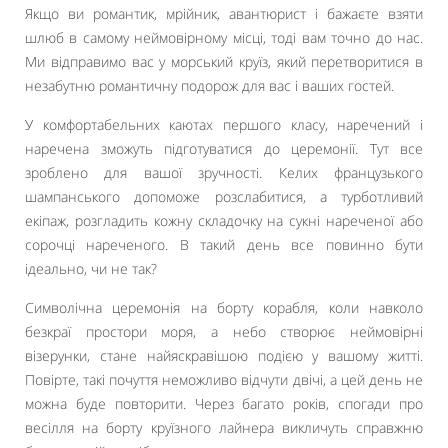
Якщо ви романтик, мрійник, авантюрист і бажаєте взяти
шлюб в самому неймовірному місці, тоді вам точно до нас.
Ми відправимо вас у морський круїз, який перетворитися в
незабутню романтичну подорож для вас і ваших гостей.
У комфортабельних каютах першого класу, наречений і
наречена зможуть підготуватися до церемонії. Тут все
зроблено для вашої зручності. Келих французького
шампанського допоможе розслабитися, а турботливий
екіпаж, розгладить кожну складочку на сукні нареченої або
сорочці нареченого. В такий день все повинно бути
ідеально, чи не так?
Символічна церемонія на борту корабля, коли навколо
безкраї простори моря, а небо створює неймовірні
візерунки, стане найяскравішою подією у вашому житті.
Повірте, такі почуття неможливо відчути двічі, а цей день не
можна буде повторити. Через багато років, спогади про
весілля на борту круїзного лайнера викличуть справжню