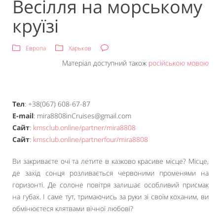
Весілля на морському
круїзі
Европа
Харьков
Матеріал доступний також
російською мовою
Тел
: +38(067) 608-67-87
E-mail
: mira8808inCruises@gmail.com
Сайт
:
kmsclub.online/partner/mira8808
Сайт
:
kmsclub.online/partnerfour/mira8808
Ви закриваєте очі та летите в казково красиве місце? Місце,
де захід сонця розливається червоними променями на
горизонті. Де солоне повітря залишає особливий присмак
на губах. І саме тут, тримаючись за руки зі своїм коханим, ви
обмінюєтеся клятвами вічної любові?