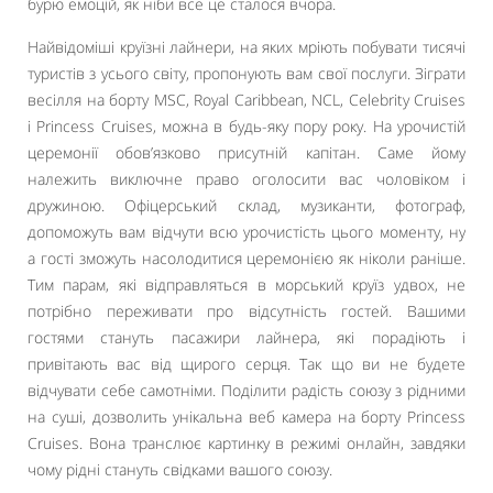
бурю емоцій, як ніби все це сталося вчора.
Найвідоміші круїзні лайнери, на яких мріють побувати тисячі
туристів з усього світу, пропонують вам свої послуги. Зіграти
весілля на борту MSC, Royal Caribbean, NCL, Celebrity Cruises
і Princess Cruises, можна в будь-яку пору року. На урочистій
церемонії обов’язково присутній капітан. Саме йому
належить виключне право оголосити вас чоловіком і
дружиною. Офіцерський склад, музиканти, фотограф,
допоможуть вам відчути всю урочистість цього моменту, ну
а гості зможуть насолодитися церемонією як ніколи раніше.
Тим парам, які відправляться в морський круїз удвох, не
потрібно переживати про відсутність гостей. Вашими
гостями стануть пасажири лайнера, які порадіють і
привітають вас від щирого серця. Так що ви не будете
відчувати себе самотніми. Поділити радість союзу з рідними
на суші, дозволить унікальна веб камера на борту Princess
Cruises. Вона транслює картинку в режимі онлайн, завдяки
чому рідні стануть свідками вашого союзу.