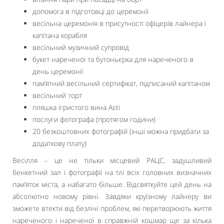
допомога в підготовці до церемонії
весільна церемонія в присутності офіцерів лайнера і
капітана корабля
весільний музичний супровід
букет нареченої та бутоньєрка для нареченого в
день церемонії
пам’ятний весільний сертифікат, підписаний капітаном
весільний торт
пляшка ігристого вина Asti
послуги фотографа (протягом години)
20 безкоштовних фотографій (інші можна придбати за
додаткову плату)
Весілля – це не тільки місцевий РАЦС, задушливий
бенкетний зал і фотографії на тлі всіх головних визначних
пам’яток міста, а набагато більше. Відсвяткуйте цей день на
абсолютно новому рівні. Завдяки круїзному лайнеру ви
зможете втекти від безлічі проблем, які перетворюють життя
нареченого і нареченої в справжній кошмар ще за кілька