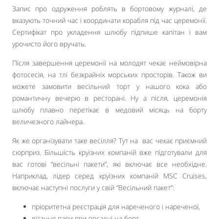
Запис про одруження роблять в бортовому журналі, де
вказують точний час і координати корабля під час церемонії.
Сертифікат про укладення шлюбу підпише капітан і вам
урочисто його вручать.
Після завершення церемонії на молодят чекає неймовірна
фотосесія, на тлі безкрайніх морських просторів. Також ви
можете замовити весільний торт у нашого кока або
романтичну вечерю в ресторані. Ну а після, церемонія
шлюбу плавно перетікає в медовий місяць на борту
величезного лайнера.
Як же організувати таке весілля? Тут на вас чекає приємний
сюрприз. Більшість круїзних компаній вже підготували для
вас готові “весільні пакети”, які включає все необхідне.
Наприклад, лідер серед круїзних компаній MSC Cruises,
включає наступні послуги у свій “Весільний пакет”:
пріоритетна реєстрація для нареченого і нареченої,
вітання пари при посадці на борт