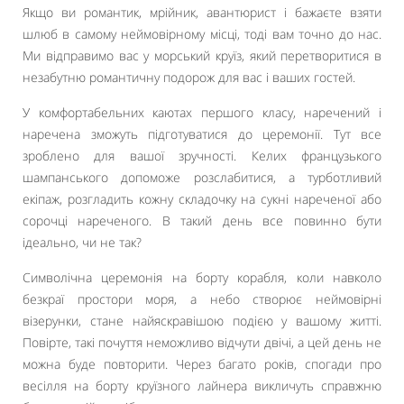
Якщо ви романтик, мрійник, авантюрист і бажаєте взяти
шлюб в самому неймовірному місці, тоді вам точно до нас.
Ми відправимо вас у морський круїз, який перетворитися в
незабутню романтичну подорож для вас і ваших гостей.
У комфортабельних каютах першого класу, наречений і
наречена зможуть підготуватися до церемонії. Тут все
зроблено для вашої зручності. Келих французького
шампанського допоможе розслабитися, а турботливий
екіпаж, розгладить кожну складочку на сукні нареченої або
сорочці нареченого. В такий день все повинно бути
ідеально, чи не так?
Символічна церемонія на борту корабля, коли навколо
безкраї простори моря, а небо створює неймовірні
візерунки, стане найяскравішою подією у вашому житті.
Повірте, такі почуття неможливо відчути двічі, а цей день не
можна буде повторити. Через багато років, спогади про
весілля на борту круїзного лайнера викличуть справжню