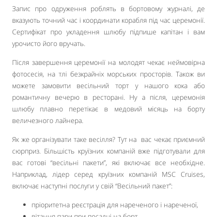
Запис про одруження роблять в бортовому журналі, де
вказують точний час і координати корабля під час церемонії.
Сертифікат про укладення шлюбу підпише капітан і вам
урочисто його вручать.
Після завершення церемонії на молодят чекає неймовірна
фотосесія, на тлі безкрайніх морських просторів. Також ви
можете замовити весільний торт у нашого кока або
романтичну вечерю в ресторані. Ну а після, церемонія
шлюбу плавно перетікає в медовий місяць на борту
величезного лайнера.
Як же організувати таке весілля? Тут на вас чекає приємний
сюрприз. Більшість круїзних компаній вже підготували для
вас готові “весільні пакети”, які включає все необхідне.
Наприклад, лідер серед круїзних компаній MSC Cruises,
включає наступні послуги у свій “Весільний пакет”:
пріоритетна реєстрація для нареченого і нареченої,
вітання пари при посадці на борт