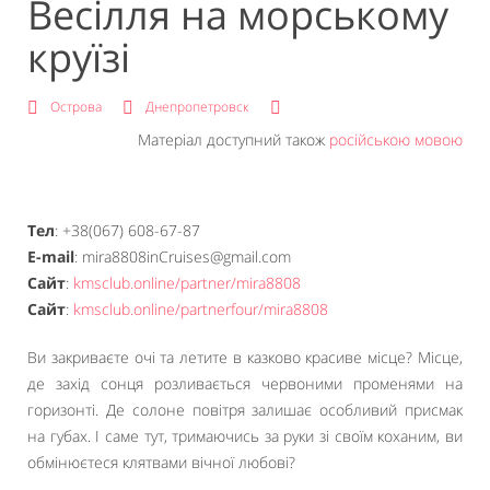
Весілля на морському
круїзі
Острова
Днепропетровск
Матеріал доступний також
російською мовою
Тел
: +38(067) 608-67-87
E-mail
: mira8808inCruises@gmail.com
Сайт
:
kmsclub.online/partner/mira8808
Сайт
:
kmsclub.online/partnerfour/mira8808
Ви закриваєте очі та летите в казково красиве місце? Місце,
де захід сонця розливається червоними променями на
горизонті. Де солоне повітря залишає особливий присмак
на губах. І саме тут, тримаючись за руки зі своїм коханим, ви
обмінюєтеся клятвами вічної любові?