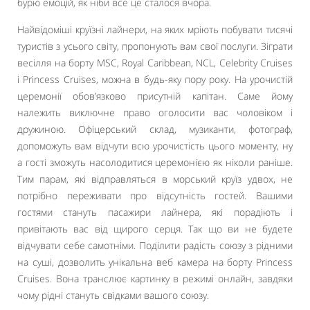
бурю емоцій, як ніби все це сталося вчора.
Найвідоміші круїзні лайнери, на яких мріють побувати тисячі
туристів з усього світу, пропонують вам свої послуги. Зіграти
весілля на борту MSC, Royal Caribbean, NCL, Celebrity Cruises
і Princess Cruises, можна в будь-яку пору року. На урочистій
церемонії обов’язково присутній капітан. Саме йому
належить виключне право оголосити вас чоловіком і
дружиною. Офіцерський склад, музиканти, фотограф,
допоможуть вам відчути всю урочистість цього моменту, ну
а гості зможуть насолодитися церемонією як ніколи раніше.
Тим парам, які відправляться в морський круїз удвох, не
потрібно переживати про відсутність гостей. Вашими
гостями стануть пасажири лайнера, які порадіють і
привітають вас від щирого серця. Так що ви не будете
відчувати себе самотніми. Поділити радість союзу з рідними
на суші, дозволить унікальна веб камера на борту Princess
Cruises. Вона транслює картинку в режимі онлайн, завдяки
чому рідні стануть свідками вашого союзу.