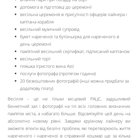
допомога в підготовці до церемонії
весільна церемонія в присутності офіцерів лайнера і
капітана корабля
весільний музичний супровід
букет нареченої та бутоньєрка для нареченого в
день церемонії
пам’ятний весільний сертифікат, підписаний капітаном
весільний торт
пляшка ігристого вина Asti
послуги фотографа (протягом години)
20 безкоштовних фотографій (інші можна придбати за
додаткову плату)
Весілля – це не тільки місцевий РАЦС, задушливий
бенкетний зал і фотографії на тлі всіх головних визначних
пам’яток міста, а набагато більше. Відсвяткуйте цей день на
абсолютно новому рівні. Завдяки круїзному лайнеру ви
зможете втекти від безлічі проблем, які перетворюють життя
нареченого і нареченої в справжній кошмар ще за кілька