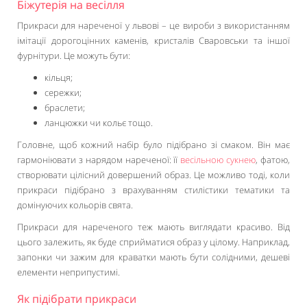
Біжутерія на весілля
Прикраси для нареченої у львові – це вироби з використанням
імітації дорогоцінних каменів, кристалів Сваровськи та іншої
фурнітури. Це можуть бути:
кільця;
сережки;
браслети;
ланцюжки чи кольє тощо.
Головне, щоб кожний набір було підібрано зі смаком. Він має
гармоніювати з нарядом нареченої: її
весільною сукнею
, фатою,
створювати цілісний довершений образ. Це можливо тоді, коли
прикраси підібрано з врахуванням стилістики тематики та
домінуючих кольорів свята.
Прикраси для нареченого теж мають виглядати красиво. Від
цього залежить, як буде сприйматися образ у цілому. Наприклад,
запонки чи зажим для краватки мають бути солідними, дешеві
елементи неприпустимі.
Як підібрати прикраси