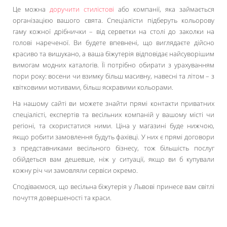
Це можна
доручити стилістові
або компанії, яка займається
організацією вашого свята. Спеціалісти підберуть кольорову
гаму кожної дрібнички – від серветки на столі до заколки на
голові нареченої. Ви будете впевнені, що виглядаєте дійсно
красиво та вишукано, а ваша біжутерія відповідає найсуворішим
вимогам модних каталогів. Її потрібно обирати з урахуванням
пори року: восени чи взимку більш масивну, навесні та літом – з
квітковими мотивами, більш яскравими кольорами.
На нашому сайті ви можете знайти прямі контакти приватних
спеціалісті, експертів та весільних компаній у вашому місті чи
регіоні, та скористатися ними. Ціна у магазині буде нижчою,
якщо робити замовлення будуть фахівці. У них є прямі договори
з представниками весільного бізнесу, тож більшість послуг
обійдеться вам дешевше, ніж у ситуації, якщо ви б купували
кожну річ чи замовляли сервіси окремо.
Сподіваємося, що весільна біжутерія у Львові принесе вам світлі
почуття довершеності та краси.