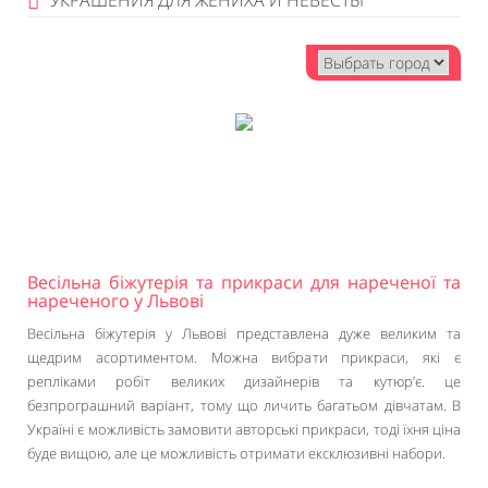
УКРАШЕНИЯ ДЛЯ ЖЕНИХА И НЕВЕСТЫ
Весільна біжутерія та прикраси для нареченої та
нареченого у Львові
Весільна біжутерія у Львові представлена дуже великим та
щедрим асортиментом. Можна вибрати прикраси, які є
репліками робіт великих дизайнерів та кутюр’є. це
безпрограшний варіант, тому що личить багатьом дівчатам. В
Україні є можливість замовити авторські прикраси, тоді їхня ціна
буде вищою, але це можливість отримати ексклюзивні набори.