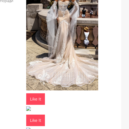
 поради
Like It
Like It