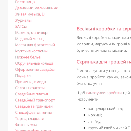
Гостиницы
Девичник, мальчишник
Живая музыка, DJ
Журналы
ЗАГСы
Весільні коробки та ск
Макияж, маникюр
Весільні коробки та скриньки 
Медовый месяц
молодим, даруючи їм гроші чи
Места для фотосессий
бути естетичним та містким.
Мужские костюмы
Нижнее белье
Скринька для грошей на
Обручальные кольца
Оформление свадьбы
Її можна купити у спеціалізо
Подарки
можна зробити самим, зекон
Прическа, имидж
благополуччя.
Салоны красоты
Щоб
самотужки зробити
цей 
Свадебные платья
інструменти:
Свадебный транспорт
Свадьба за границей
канцелярський ніж;
Спецэффекты, тенты
ножиці;
Торты, сладости
лінійку;
Фотосъемка
гарячий клей чи клей П
Хореография, спорт