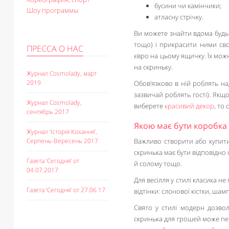
бусини чи камінчики;
Шоу программы
атласну стрічку.
Ви можете знайти вдома будь-
тощо) і прикрасити ними св
ПРЕССА О НАС
євро на цьому ящичку. Їх мож
на скриньку.
Журнал Cosmolady, март
2019
Обов’язково в ній роблять н
зазвичай роблять гості). Якщ
Журнал Cosmolady,
виберете
красивий декор
, то
сентябрь 2017
Якою має бути коробка
Журнал ‘Історія Кохання’,
Серпень-Вересень 2017
Важливо створити або купити 
скринька має бути відповідн
Газета ‘Сегодня’ от
й солому тощо.
04.07.2017
Для весілля у стилі класика н
Газета ‘Сегодня’ от 27.06.17
відтінки: слонової кістки, шам
Свято у стилі модерн дозво
скринька для грошей може пер