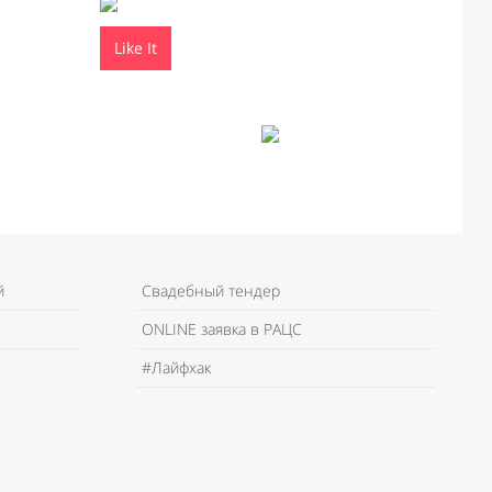
Like It
й
Свадебный тендер
ONLINE заявка в РАЦС
#Лайфхак