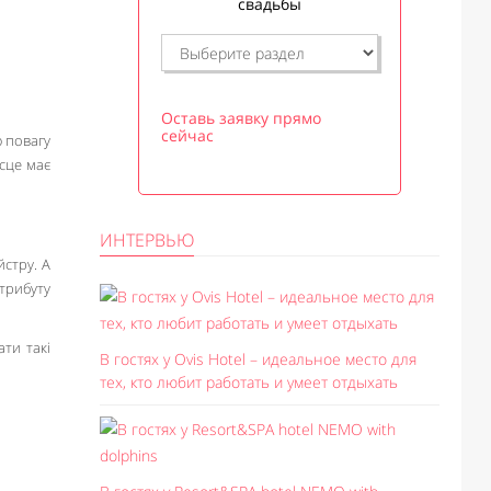
свадьбы
Оставь заявку прямо
сейчас
ю повагу
ісце має
ИНТЕРВЬЮ
йстру. А
трибуту
ати такі
В гостях у Ovis Hotel – идеальное место для
тех, кто любит работать и умеет отдыхать