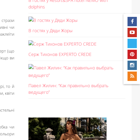
В гостях у Resort&SPA hotel NEMO with
dolphins
, стрази
ивні чи
В гостях у Дяди Жоры
наклеїти
ерт (що
Серж Тихонов EXPERTO CREDE
 Якщо ви
Павел Жилин: “Как правильно выбрать
рі, то й
ведущего”
, квіти
астельні
обка чи
 кольори