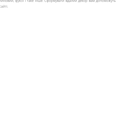
линовий, фуксії і таке інше. Сформувати вдалий декор вам допоможуть
сайті.