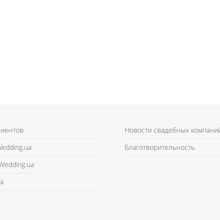
лиентов
Новости свадебных компани
edding.ua
Благотворительность
Wedding.ua
а