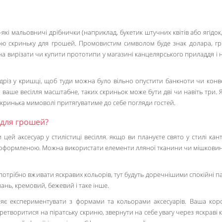
які мальовничі дрібнички (наприклад, букетик штучних квітів або ягідок
ою скриньку для грошей. Промовистим символом буде знак долара, гр
на вирізати чи купити прототипи у магазині канцелярського приладдя і 
адріз у кришці, щоб туди можна було вільно опустити банкноти чи конв
о ваше весілля масштабне, таких скриньок може бути дві чи навіть три.
 скринька мимоволі притягуватиме до себе погляди гостей.
 для грошей?
цей аксесуар у стилістиці весілля. якщо ви плануєте свято у стилі кант
о оформленою. Можна використати елементи лляної тканини чи мішковини
е потрібно вживати яскравих кольорів, тут будуть доречнішими спокійні п
пань, кремовий, бежевий і таке інше.
ляє експериментувати з формами та кольорами аксесуарів. Ваша кор
етворитися на піратську скриню, звернути на себе увагу через яскраві