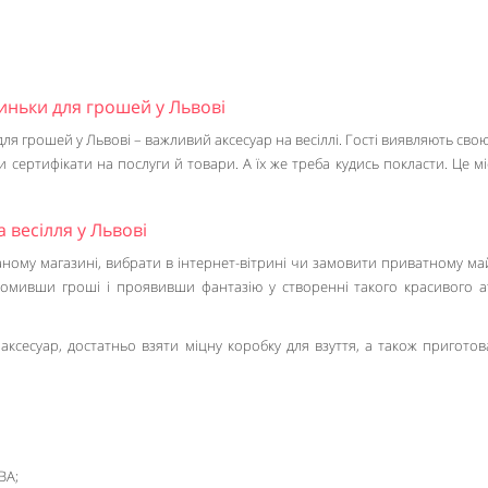
риньки для грошей у Львові
для грошей у Львові – важливий аксесуар на весіллі. Гості виявляють сво
 сертифікати на послуги й товари. А їх же треба кудись покласти. Це м
 весілля у Львові
ваному магазині, вибрати в інтернет-вітрині чи замовити приватному ма
омивши гроші і проявивши фантазію у створенні такого красивого а
аксесуар, достатньо взяти міцну коробку для взуття, а також приготов
ВА;