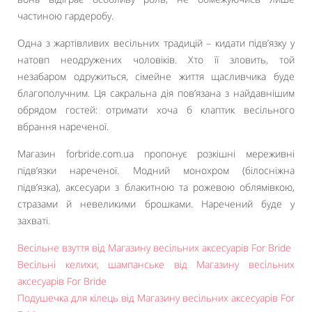
частиною гардеробу.
Одна з жартівливих весільних традицій – кидати підв’язку у
натовп неодружених чоловіків. Хто її зловить, той
незабаром одружиться, сімейне життя щасливчика буде
благополучним. Ця сакральна дія пов’язана з найдавнішим
обрядом гостей: отримати хоча б клаптик весільного
вбрання нареченої.
Магазин forbride.com.ua пропонує розкішні мереживні
підв’язки нареченої. Модний монохром (білосніжна
підв’язка), аксесуари з блакитною та рожевою облямівкою,
стразами й невеликими брошками. Наречений буде у
захваті.
Весільне взуття від Магазину весільних аксесуарів For Bride
Весільні келихи, шампанське від Магазину весільних
аксесуарів For Bride
Подушечка для кілець від Магазину весільних аксесуарів For