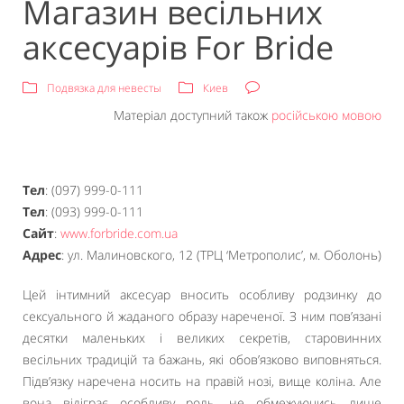
Магазин весільних
аксесуарів For Bride
Подвязка для невесты
Киев
Матеріал доступний також
російською мовою
Тел
: (097) 999-0-111
Тел
: (093) 999-0-111
Сайт
:
www.forbride.com.ua
Адрес
: ул. Малиновского, 12 (ТРЦ ‘Метрополис’, м. Оболонь)
Цей інтимний аксесуар вносить особливу родзинку до
сексуального й жаданого образу нареченої. З ним пов’язані
десятки маленьких і великих секретів, старовинних
весільних традицій та бажань, які обов’язково виповняться.
Підв’язку наречена носить на правій нозі, вище коліна. Але
вона відіграє особливу роль, не обмежуючись лише