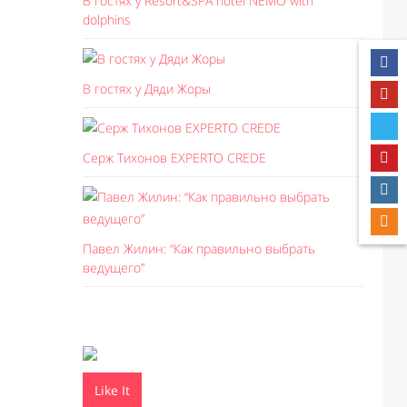
В гостях у Resort&SPA hotel NEMO with
dolphins
В гостях у Дяди Жоры
Серж Тихонов EXPERTO CREDE
Павел Жилин: “Как правильно выбрать
ведущего”
Like It