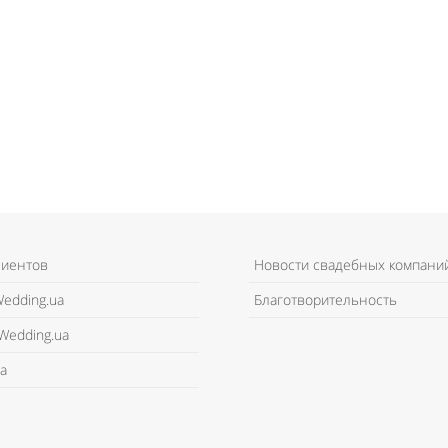
лиентов
Новости свадебных компани
edding.ua
Благотворительность
Wedding.ua
а