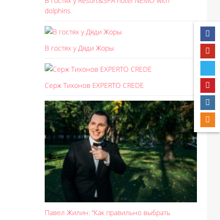
В гостях у Resort&SPA hotel NEMO with
dolphins
В гостях у Дяди Жоры
Серж Тихонов EXPERTO CREDE
Павел Жилин: “Как правильно выбрать