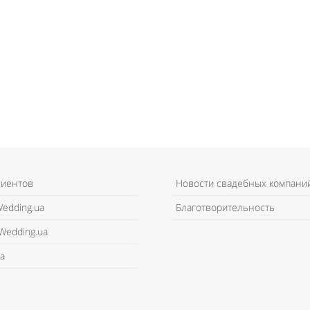
лиентов
Новости свадебных компани
edding.ua
Благотворительность
Wedding.ua
а