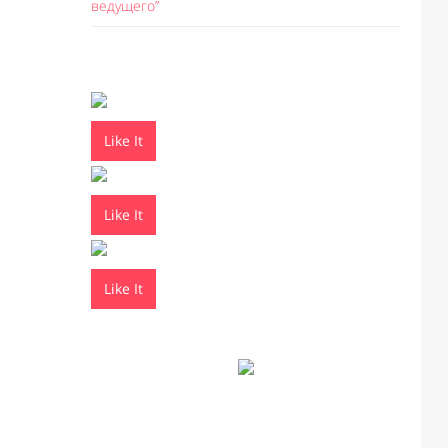
ведущего”
Like It
Like It
Like It