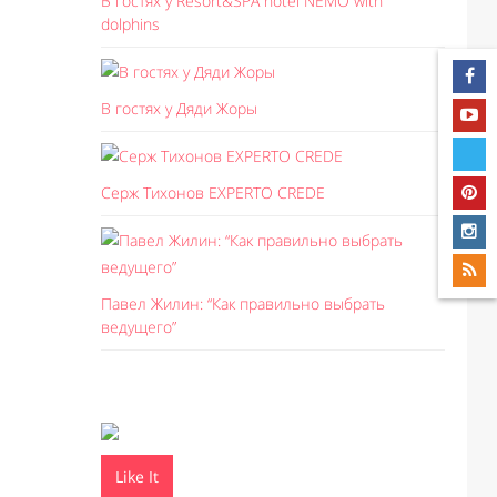
В гостях у Resort&SPA hotel NEMO with
dolphins
В гостях у Дяди Жоры
Серж Тихонов EXPERTO CREDE
Павел Жилин: “Как правильно выбрать
ведущего”
Like It