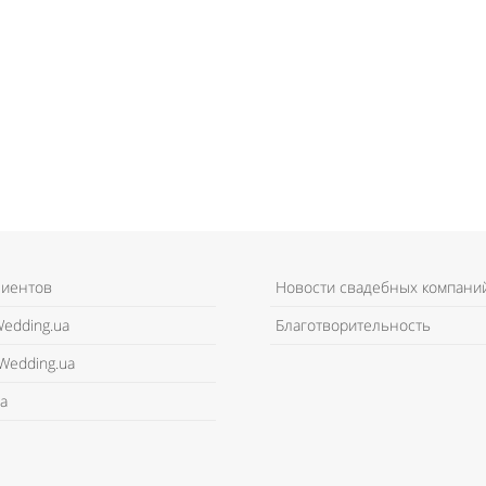
лиентов
Новости свадебных компани
edding.ua
Благотворительность
Wedding.ua
а