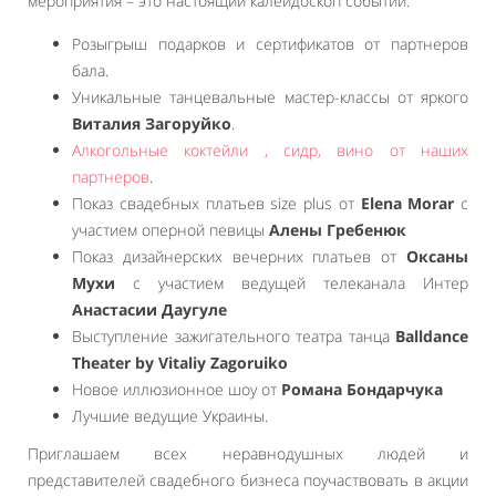
мероприятия – это настоящий калейдоскоп событий.
Розыгрыш подарков и сертификатов от партнеров
бала.
Уникальные танцевальные мастер-классы от яркого
Виталия Загоруйко
.
Алкогольные коктейли , сидр, вино от наших
партнеров
.
Показ свадебных платьев size plus от
Elena Morar
с
участием оперной певицы
Алены Гребенюк
Показ дизайнерских вечерних платьев от
Оксаны
Мухи
с участием ведущей телеканала Интер
Анастасии Даугуле
Выступление зажигательного театра танца
Balldance
Theater by Vitaliy Zagoruiko
Новое иллюзионное шоу от
Романа Бондарчука
Лучшие ведущие Украины.
Приглашаем всех неравнодушных людей и
представителей свадебного бизнеса поучаствовать в акции