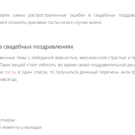
ерем самые распространенные ошибки в свадебных поздрав
мся сочинять красивые тосты на все случаи жизни.
 в свадебных поздравлениях
женные темы с лебединой верностью, мексиканской страстью и 
Таких вещей стоит избегать во время своей поздравительной речи
ные
тосты
в один список, то получиться длинный перечень анти-т
авсегда:
ртнерах
е моменты у молодых