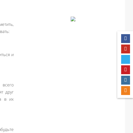
метить,
вать:
иться и
 всего
ят друг
в в их
будьте