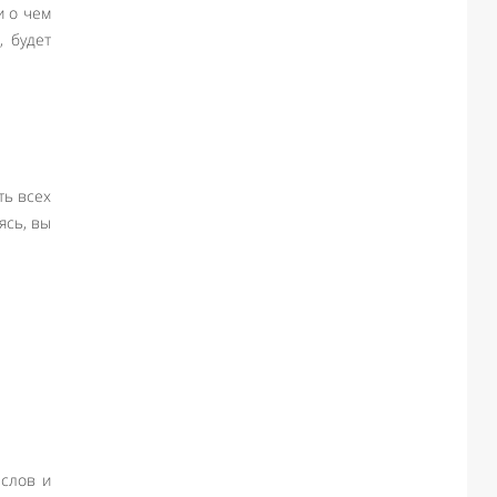
и о чем
, будет
ть всех
ясь, вы
 слов и