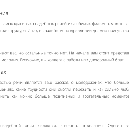
ния
 самых красивых свадебных речей из любимых фильмов, можно за
а же структура. И так, в свадебном поздравлении должно присутство
нают вас, но остальные точно нет. На начале вам стоит представ
те молодых. Возможно, вы коллега с работы или двоюродный брат.
нах
астью речи является ваш рассказ о молодоженах. Что больше
шениях, какие трудности они смогли пережить и как сильно люб
омнить как можно больше позитивных и трогательных моменто
свадебной речи являются, конечно, пожелания. Однако за