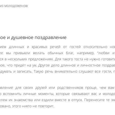
 из молодоженов
вое и душевное поздравление
нием длинных и красивых речей от гостей относительно но
анее мы привыкли желать обычных благ, например, “любви и
я в нескольких предложениях. Для такого тоста не нужно готовить
рвое, что придёт на ум. Другое дело длинное и личностное поздра
думать и записать. Такую речь внимательно слушают все гости, 
авление для своих друзей или родственников проще, чем вам
ько вспомнить личные моменты, которые связывают вас и молод
лем их знакомства или ездили вместе в отпуск. Перенесите те э
овано, этого никто не повторит.
Like It