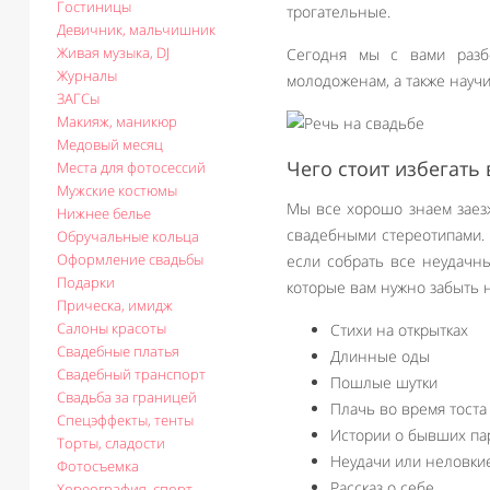
Гостиницы
трогательные.
Девичник, мальчишник
Живая музыка, DJ
Сегодня мы с вами разб
Журналы
молодоженам, а также научи
ЗАГСы
Макияж, маникюр
Медовый месяц
Чего стоит избегать
Места для фотосессий
Мужские костюмы
Мы все хорошо знаем заез
Нижнее белье
свадебными стереотипами. 
Обручальные кольца
Оформление свадьбы
если собрать все неудач
Подарки
которые вам нужно забыть н
Прическа, имидж
Салоны красоты
Стихи на открытках
Свадебные платья
Длинные оды
Свадебный транспорт
Пошлые шутки
Свадьба за границей
Плачь во время тоста
Спецэффекты, тенты
Истории о бывших па
Торты, сладости
Неудачи или неловки
Фотосъемка
Рассказ о себе
Хореография, спорт