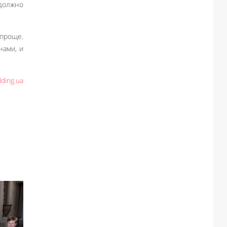
 должно
 проще.
нами, и
ding.ua