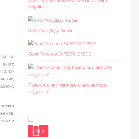
В гостях у Resort&SPA hotel NEMO with
dolphins
В гостях у Дяди Жоры
Серж Тихонов EXPERTO CREDE
вая на
 всего
ся, так
вление,
Павел Жилин: “Как правильно выбрать
поэтому
ведущего”
 может
оженов,
моции и
Like It
Like I