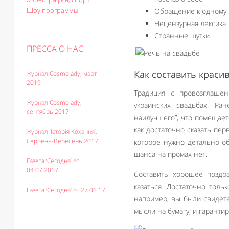
Шоу программы
Обращение к одному
Нецензурная лексика
Странные шутки
ПРЕССА О НАС
Как составить краси
Журнал Cosmolady, март
2019
Традиция с провозглаше
Журнал Cosmolady,
украинских свадьбах. Р
сентябрь 2017
наилучшего”, что помещаетс
как достаточно сказать пе
Журнал ‘Історія Кохання’,
Серпень-Вересень 2017
которое нужно детально об
шанса на промах нет.
Газета ‘Сегодня’ от
04.07.2017
Составить хорошее поздр
казаться. Достаточно тол
Газета ‘Сегодня’ от 27.06.17
например, вы были свидете
мысли на бумагу, и гарантир