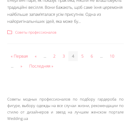
Енергійні пари, як показує практика, ніколи не влаштовують
традиційні весілля. Вони бажають, щоб саме їхня церемонія
найбільше запам’яталася усім присутнім. Одна из
найоригінальніших ідей, яка може бу...
Советы профессионалов
« Первая
«
...
2
3
4
5
6
...
10
...
»
Последняя »
Советы модных профессионалов по подбору гардероба по
фигуре, выбору одежды на все случаи жизни, рекомендации по
стилю от дизайнеров и звезд на лучшем женском портале
Wedding.ua