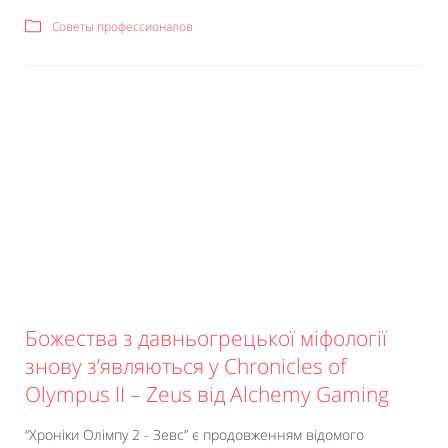
Советы профессионалов
Божества з давньогрецької міфології
знову з’являються у Chronicles of
Olympus II – Zeus від Alchemy Gaming
“Хроніки Олімпу 2 - Зевс” є продовженням відомого