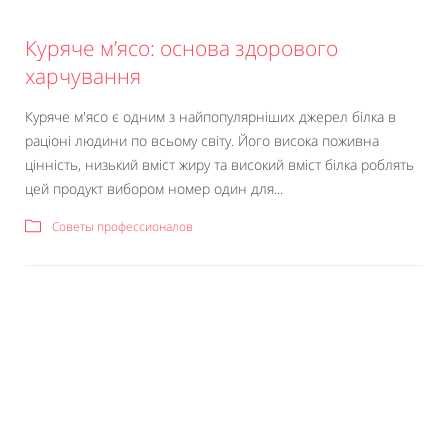
Куряче м’ясо: основа здорового
харчування
Куряче м'ясо є одним з найпопулярніших джерел білка в
раціоні людини по всьому світу. Його висока поживна
цінність, низький вміст жиру та високий вміст білка роблять
цей продукт вибором номер один для...
Советы профессионалов