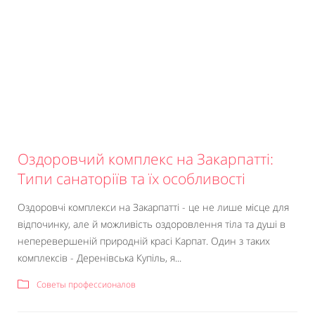
Оздоровчий комплекс на Закарпатті:
Типи санаторіїв та їх особливості
Оздоровчі комплекси на Закарпатті - це не лише місце для
відпочинку, але й можливість оздоровлення тіла та душі в
неперевершеній природній красі Карпат. Один з таких
комплексів - Деренівська Купіль, я...
Советы профессионалов