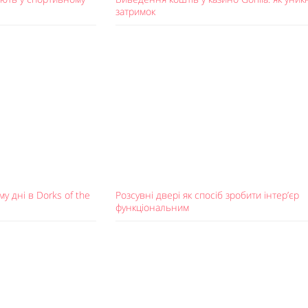
затримок
у дні в Dorks of the
Розсувні двері як спосіб зробити інтер’єр
функціональним