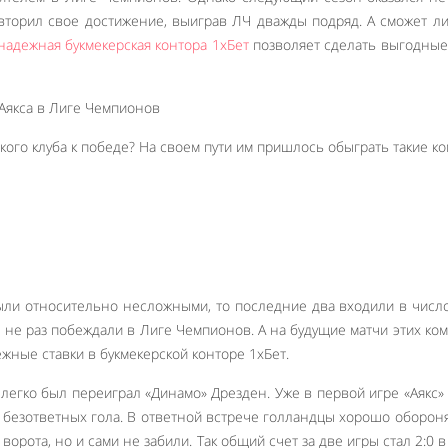
овторил свое достижение, выиграв ЛЧ дважды подряд. А сможет ли
надежная букмекерская контора 1хБет
позволяет сделать выгодные
кого клуба к победе? На своем пути им пришлось обыграть такие к
ыли относительно несложными, то последние два входили в числ
е не раз побеждали в Лиге Чемпионов. А на будущие матчи этих ко
жные ставки в букмекерской конторе 1хБет.
легко был переиграл «Динамо» Дрезден. Уже в первой игре «Аякс»
а безответных гола. В ответной встрече голландцы хорошо оборон
ворота, но и сами не забили. Так общий счет за две игры стал 2:0 в