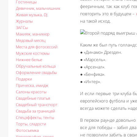
Гостиницы
фееричным, так как клуб п
Девичник, мальчишник
повторить это в будущем –
Живая музыка, DJ
на такой исход.
Журналы
ЗАГСы
Макияж, маникюр
Медовый месяц
Каким же был путь голландс
Места для фотосессий
● «Динамо» Дрезден.
Мужские костюмы
● «Марсель».
Нижнее белье
Обручальные кольца
● «Арсенал».
Оформление свадьбы
● «Бенфика».
Подарки
● «Интер».
Прическа, имидж
Салоны красоты
И если первые три клуба б
Свадебные платья
европейского футбола и уж
Свадебный транспорт
всегда можете сделать наде
Свадьба за границей
Спецэффекты, тенты
В первом раунде довольно 
Торты, сладости
все для победы – забил дв
Фотосъемка
не позволили забить в свои 
Хореография, спорт