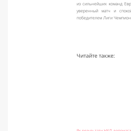
из сильнейших команд Евро
уверенный матч и споко
победителем Лиги Чемпионов
Читайте также:
Як результати НХЛ допомаг