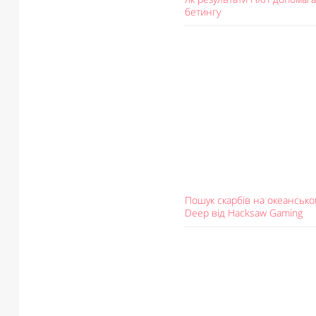
бетингу
Пошук скарбів на океанськом
Deep від Hacksaw Gaming