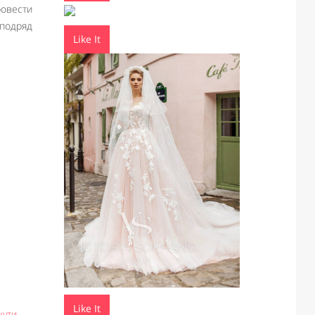
ровести
подряд
Like It
Like It
нути