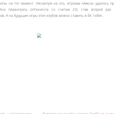
пы на тот момент. Несмотря на это, игрокам «Аякса» удалось п
йно переиграть оппонента со счетом 2:0, став второй раз 
. А на будущие игры этих клубов можно ставить в БК 1xBet.
ають у спортивному
Виведення коштів у казино Gorilla: як уник