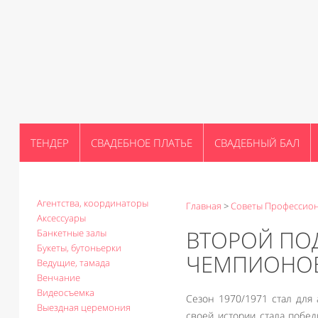
ТЕНДЕР
СВАДЕБНОЕ ПЛАТЬЕ
СВАДЕБНЫЙ БАЛ
Агентства, координаторы
Главная
>
Советы Профессио
Аксессуары
ВТОРОЙ ПОД
Банкетные залы
Букеты, бутоньерки
ЧЕМПИОНО
Ведущие, тамада
Венчание
Видеосъемка
Сезон 1970/1971 стал для 
Выездная церемония
своей истории стала побе