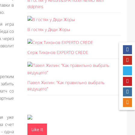
В гостях у Resort&SPA hotel NEMO with
тавки в
dolphins
во.
я игра
В гостях у Дяди Жоры
беда со
А через
озволит
Серж Тихонов EXPERTO CREDE
крепким
Павел Жилин: “Как правильно выбрать
 забить
ведущего”
матч со
зартные
ая уже
за счет
Like It
 – одна