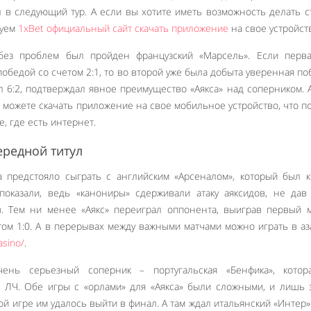
л в следующий тур. А если вы хотите иметь возможность делать с
дуем
1xBet официальный сайт скачать приложение
на свое устройст
без проблем был пройден французский «Марсель». Если перва
обедой со счетом 2:1, то во второй уже была добыта уверенная по
л 6:2, подтверждал явное преимущество «Аякса» над соперником. 
 можете скачать приложение на свое мобильное устройство, что п
е, где есть интернет.
ередной титул
 предстояло сыграть с английским «Арсеналом», который был 
показали, ведь «канониры» сдерживали атаку аяксидов, не дав
. Тем ни менее «Аякс» переиграл оппонента, выиграв первый 
етом 1:0. А в перерывах между важными матчами можно играть в а
asino/
.
ень серьезный соперник – португальская «Бенфика», котор
 ЛЧ. Обе игры с «орлами» для «Аякса» были сложными, и лишь 
й игре им удалось выйти в финал. А там ждал итальянский «Интер»