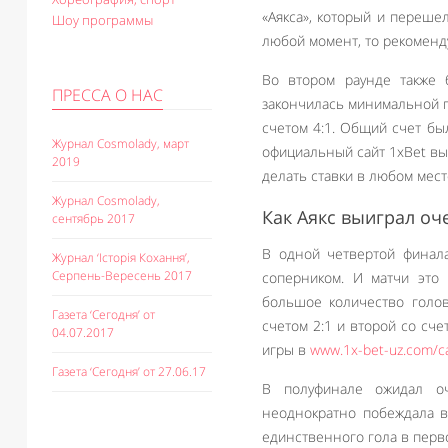
«Аякса», который и переше
Шоу программы
любой момент, то рекомен
Во втором раунде также 
ПРЕССА О НАС
закончилась минимальной п
счетом 4:1. Общий счет бы
Журнал Cosmolady, март
официальный сайт 1xBet вы
2019
делать ставки в любом мест
Журнал Cosmolady,
Как Аякс выиграл оч
сентябрь 2017
В одной четвертой финала
Журнал ‘Історія Кохання’,
Серпень-Вересень 2017
соперником. И матчи это 
большое количество голов
Газета ‘Сегодня’ от
счетом 2:1 и второй со сч
04.07.2017
игры в
www.1x-bet-uz.com/c
Газета ‘Сегодня’ от 27.06.17
В полуфинале ожидал оч
неоднократно побеждала в
единственного гола в перво