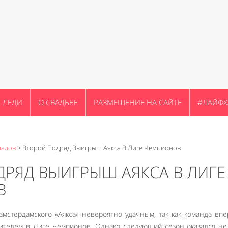
ЛЕДИ
О СВАДЬБЕ
РАЗМЕЩЕНИЕ НА САЙТЕ
#ЛАЙФХ
налов
>
Второй Подряд Выигрыш Аякса В Лиге Чемпионов
РЯД ВЫИГРЫШ АЯКСА В ЛИГЕ
В
амстердамского «Аякса» невероятно удачным, так как команда вп
дителем в Лиге Чемпионов. Однако следующий сезон оказался н