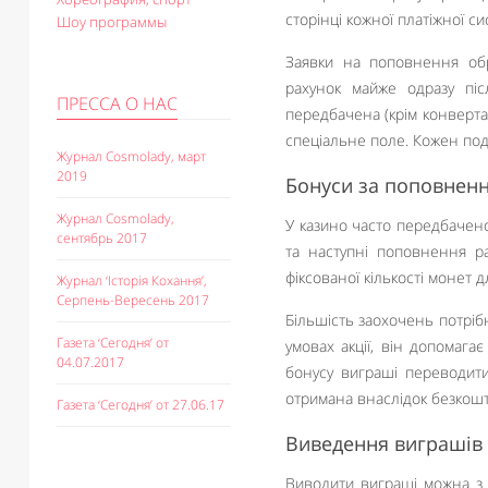
сторінці кожної платіжної си
Шоу программы
Заявки на поповнення обр
рахунок майже одразу піс
ПРЕССА О НАС
передбачена (крім конверта
спеціальне поле. Кожен под
Журнал Cosmolady, март
2019
Бонуси за поповненн
Журнал Cosmolady,
У казино часто передбачен
сентябрь 2017
та наступні поповнення ра
фіксованої кількості монет д
Журнал ‘Історія Кохання’,
Серпень-Вересень 2017
Більшість заохочень потріб
Газета ‘Сегодня’ от
умовах акції, він допомага
04.07.2017
бонусу виграші переводити
отримана внаслідок безкошт
Газета ‘Сегодня’ от 27.06.17
Виведення виграшів 
Виводити виграші можна з 