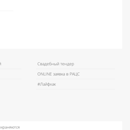
й
Свадебный тендер
ONLINE заявка в РАЦС
#Лайфхак
 охраняются