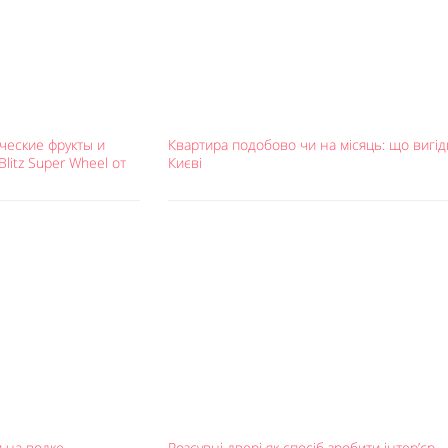
ческие фрукты и
Квартира подобово чи на місяць: що вигід
litz Super Wheel от
Києві
 на водке
Розсувні двері як спосіб зробити інтер’єр