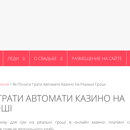
ЛЕДИ
О СВАДЬБЕ
РАЗМЕЩЕНИЕ НА САЙТЕ
налов
>
Як Почати Грати Автомати Казино На Реальні Гроші
ГРАТИ АВТОМАТИ КАЗИНО НА
ОШІ
унку для гри на реальні гроші в онлайн казино: платіжні си
 гравців віртуального клубу.