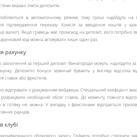
стеми вказані ліміти депозитів.
обляються в автоматичному режимі, тому гроші надійдуть на 
ля підтвердження переказу. Комісія за введення коштів у ка
ції валют). Якщо гравець має промокод на депозит, його потрібно в
арунковий код можна активувати лише один раз.
я рахунку
о заохочення за перший депозит. Винагороди можуть надходити за
хунку. Депозитні бонуси зазвичай бувають у вигляді відсотка ві
ля ставок або фриспінів.
но відігравати з урахуванням вейджера. Спеціальний коефіцієнт вка
є розрахувати необхідний обсяг ставок. До моменту повного відіг
 в готівку не можна. У випадку з фриспінами відіграється призов
овних раундів.
в клубі
Like It
верифікованого облікового запису. Геймеру потрібно створити зая