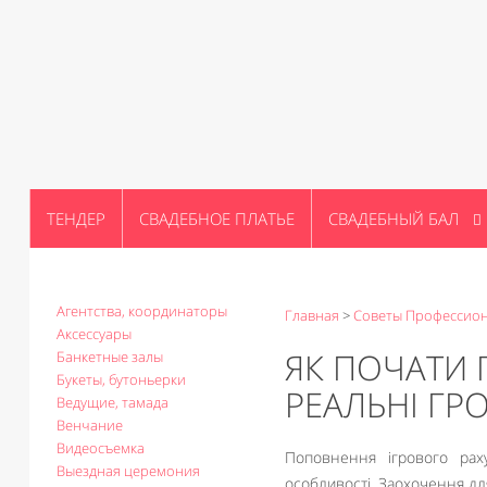
ТЕНДЕР
СВАДЕБНОЕ ПЛАТЬЕ
СВАДЕБНЫЙ БАЛ
Агентства, координаторы
Главная
>
Советы Профессио
Аксессуары
ЯК ПОЧАТИ 
Банкетные залы
Букеты, бутоньерки
РЕАЛЬНІ ГР
Ведущие, тамада
Венчание
Видеосъемка
Поповнення ігрового рах
Выездная церемония
особливості. Заохочення для