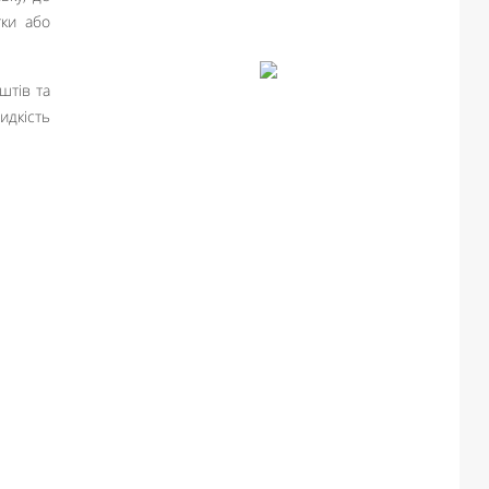
тки або
штів та
идкість