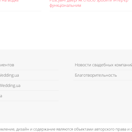
функціональним
лиентов
Новости свадебных компани
edding.ua
Благотворительность
Wedding.ua
а
рмление, дизайн и содержание являются объектами авторского права и