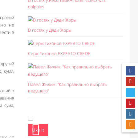
В гостях у Resort&SPA hotel NEMO with
dolphins
ігровий
зино не
В гостях у Дяди Жоры
вести в
Серж Тихонов EXPERTO CREDE
 другий
д суми,
Павел Жилин: “Как правильно выбрать
заний в
ведущего”
равання
а сума,
Like It
Like I
вку, де