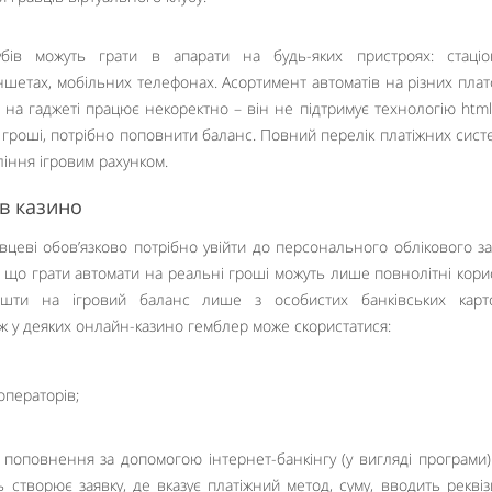
убів можуть грати в апарати на будь-яких пристроях: стаціо
аншетах, мобільних телефонах. Асортимент автоматів на різних пла
т на гаджеті працює некоректно – він не підтримує технологію htm
гроші, потрібно поповнити баланс. Повний перелік платіжних сист
ління ігровим рахунком.
 в казино
цеві обов’язково потрібно увійти до персонального облікового за
 що грати автомати на реальні гроші можуть лише повнолітні корис
шти на ігровий баланс лише з особистих банківських карт
ж у деяких онлайн-казино гемблер може скористатися:
операторів;
 поповнення за допомогою інтернет-банкінгу (у вигляді програми)
створює заявку, де вказує платіжний метод, суму, вводить реквіз