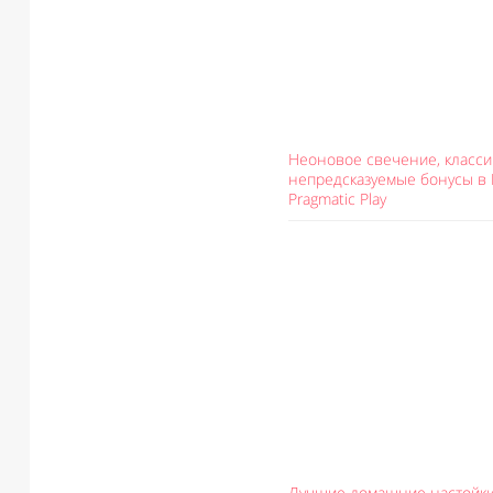
Неоновое свечение, класси
непредсказуемые бонусы в B
Pragmatic Play
Лучшие домашние настойки