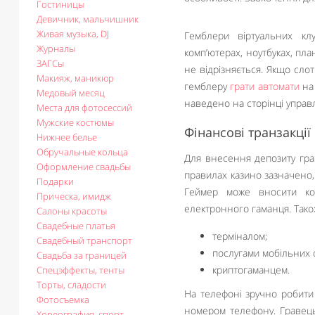
Гостиницы
Девичник, мальчишник
Живая музыка, DJ
Гемблери віртуальних кл
Журналы
комп’ютерах, ноутбуках, пл
ЗАГСы
не відрізняється. Якщо сло
Макияж, маникюр
гемблеру
грати автомати
на 
Медовый месяц
наведено на сторінці управ
Места для фотосессий
Мужские костюмы
Фінансові транзакції
Нижнее белье
Обручальные кольца
Для внесення депозиту грав
Оформление свадьбы
правилах казино зазначено,
Подарки
Геймер може вносити ко
Прическа, имидж
електронного гаманця. Тако
Салоны красоты
Свадебные платья
терміналом;
Свадебный транспорт
послугами мобільних 
Свадьба за границей
криптогаманцем.
Спецэффекты, тенты
Торты, сладости
На телефоні зручно робити
Фотосъемка
номером телефону. Гравець 
Хореография, спорт