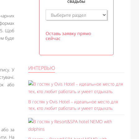
свадьбы
нарних
тформах
l5. Щоб
Оставь заявку прямо
ем буде
сейчас
ИНТЕРВЬЮ
пису. У
тувачі.
ок або
В гостях у Ovis Hotel – идеальное место для
тех, кто любит работать и умеет отдыхать
 або за
ити. На