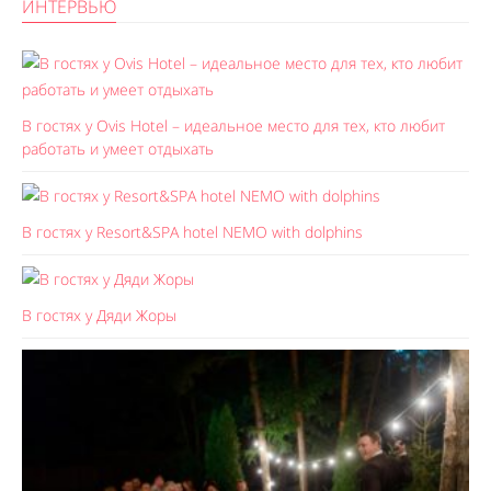
ИНТЕРВЬЮ
В гостях у Ovis Hotel – идеальное место для тех, кто любит
работать и умеет отдыхать
В гостях у Resort&SPA hotel NEMO with dolphins
В гостях у Дяди Жоры