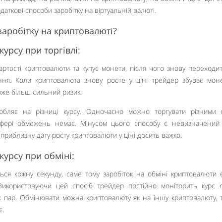
даткові способи заробітку на віртуальній валюті.
заробітку на криптовалюті?
курсу при торгівлі:
ртості криптовалюти та купує монети, після чого знову переходит
ння. Коли криптовалюта знову росте у ціні трейдер збуває мон
 вже більш сильний ризик.
обляє на різниці курсу. Одночасно можно торгувати різними 
сфері обмежень немає. Мінусом цього способу є невизначений
б приблизну дату росту криптовалюти у ціні досить важко.
курсу при обміні:
ься кожну секунду, саме тому заробіток на обміні криптовалюти 
икористовуючи цей спосіб трейдер постійно моніторить курс 
х пар. Обмінювати можна криптовалюту як на іншу криптовалюту, т
є.