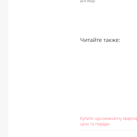
досвіду.
Читайте также:
Купити однокімнатну квартир
ціни та поради