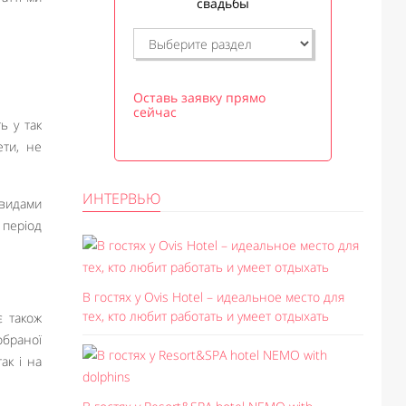
свадьбы
Оставь заявку прямо
сейчас
ь у так
ети, не
ИНТЕРВЬЮ
видами
 період
В гостях у Ovis Hotel – идеальное место для
тех, кто любит работать и умеет отдыхать
є також
обраної
ак і на