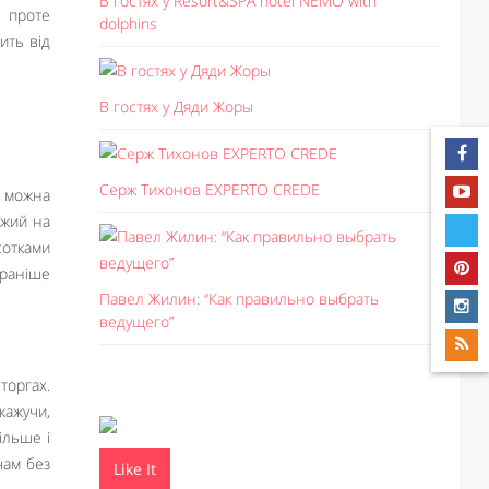
В гостях у Resort&SPA hotel NEMO with
, проте
dolphins
ить від
В гостях у Дяди Жоры
Серж Тихонов EXPERTO CREDE
о можна
ожий на
сотками
 раніше
Павел Жилин: “Как правильно выбрать
ведущего”
торгах.
кажучи,
ільше і
чам без
Like It