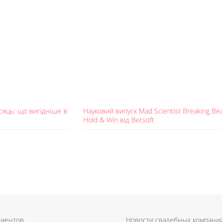
сяць: що вигідніше в
Науковий випуск Mad Scientist Breaking Bea
Hold & Win від Betsoft
лиентов
Новости свадебных компани