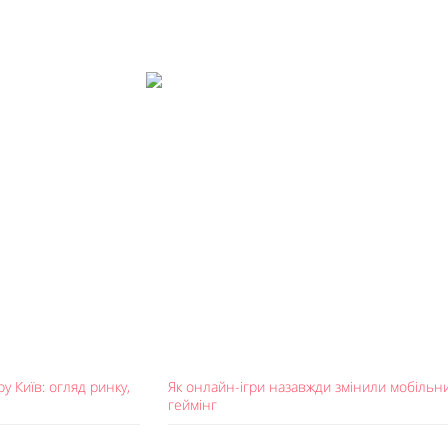
у Київ: огляд ринку,
Як онлайн-ігри назавжди змінили мобільн
геймінг