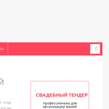
АК
Й
СВАДЕБНЫЙ ТЕНДЕР
. Існує
профессионалы для
организации вашей
татті ми