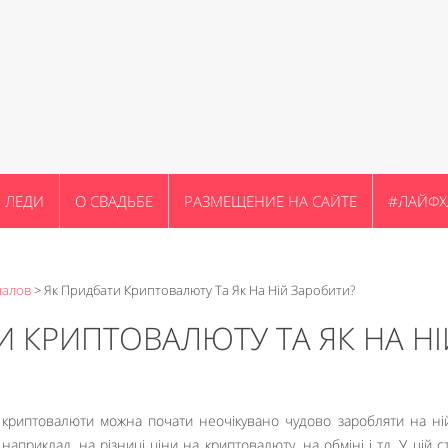
ЛЕДИ
О СВАДЬБЕ
РАЗМЕЩЕНИЕ НА САЙТЕ
#ЛАЙФХ
налов
>
Як Придбати Криптовалюту Та Як На Ній Заробити?
И КРИПТОВАЛЮТУ ТА ЯК НА НІ
і криптовалюти можна почати неочікувано чудово заробляти на ній
 наприклад, на різниці ціни на криптовалюту, на обміні і тд. У цій с