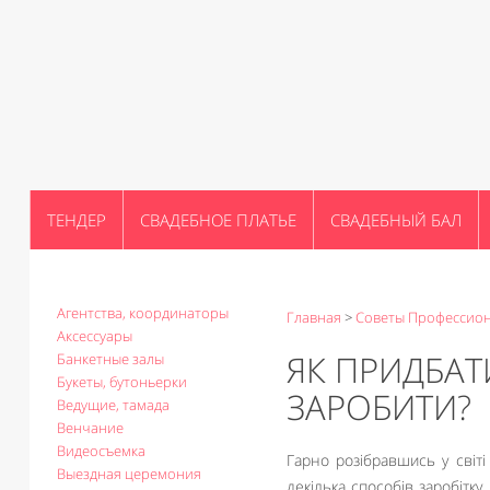
ТЕНДЕР
СВАДЕБНОЕ ПЛАТЬЕ
СВАДЕБНЫЙ БАЛ
Агентства, координаторы
Главная
>
Советы Профессио
Аксессуары
ЯК ПРИДБАТ
Банкетные залы
Букеты, бутоньерки
ЗАРОБИТИ?
Ведущие, тамада
Венчание
Видеосъемка
Гарно розібравшись у світ
Выездная церемония
декілька способів заробітку,