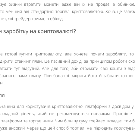
ізує ризики втратити монети, адже він їх не продає, а обмінює
ато менший від стандартної торгівлі криптовалютою. Хоча, це залеж
нет, які трейдер тримає в обіході.
и заробітку на криптовалюті?
 готові купити криптовалюту, але хочете почати заробляти, т
ідкрити стейкінг план. Це пасивний дохід, за принципом роботи сх
втрати тут відсутній. Але для того, аби отримати свої кошти з від
обраного вами плану. При бажанні закрити його й забрати кошти
ні.
ля
начена для користувачів криптовалютної платформи з досвідом у 
кладний рівень, який не рекомендується новачкам. Простіше 
 платформи та торгує ними. Чим більшу суму трейдер вкладає, тим б
дуже високий, через що цей спосіб торгівлі не підходить користува