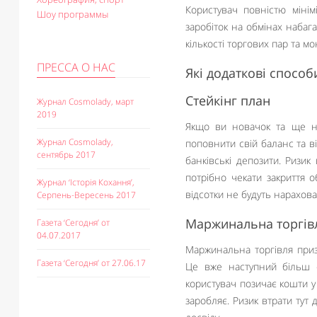
Користувач повністю мінім
Шоу программы
заробіток на обмінах набаг
кількості торгових пар та мо
ПРЕССА О НАС
Які додаткові способ
Стейкінг план
Журнал Cosmolady, март
2019
Якщо ви новачок та ще не
Журнал Cosmolady,
поповнити свій баланс та в
сентябрь 2017
банківські депозити. Ризик 
потрібно чекати закриття 
Журнал ‘Історія Кохання’,
відсотки не будуть нарахова
Серпень-Вересень 2017
Маржинальна торгів
Газета ‘Сегодня’ от
04.07.2017
Маржинальна торгівля приз
Газета ‘Сегодня’ от 27.06.17
Це вже наступний більш с
користувач позичає кошти у
заробляє. Ризик втрати тут 