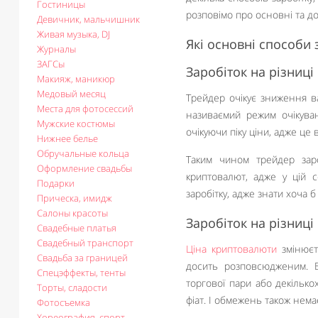
Гостиницы
розповімо про основні та до
Девичник, мальчишник
Живая музыка, DJ
Які основні способи 
Журналы
ЗАГСы
Заробіток на різниці 
Макияж, маникюр
Медовый месяц
Трейдер очікує зниження ва
Места для фотосессий
називаємий режим очікува
Мужские костюмы
очікуючи піку ціни, адже це
Нижнее белье
Обручальные кольца
Таким чином трейдер зар
Оформление свадьбы
криптовалют, адже у цій 
Подарки
заробітку, адже знати хоча 
Прическа, имидж
Салоны красоты
Заробіток на різниці 
Свадебные платья
Свадебный транспорт
Ціна криптовалюти
змінюєт
Свадьба за границей
досить розповсюдженим. В
Спецэффекты, тенты
торгової пари або декілько
Торты, сладости
фіат. І обмежень також нема
Фотосъемка
Хореография, спорт