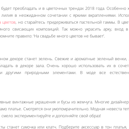
 будет преобладать и в цветочных трендах 2018 года. Особенно
и лилия в неожиданном сочетании с яркими вкраплениями. Испо
а цветов
, но старайтесь придерживаться пастельной гаммы. В цв
ного свисающих композиций. Так можно украсить арку, вход в
помните правило: ‘На свадьбе много цветов не бывает’.
ном декоре станет зелень. Свежие и ароматные зеленый венки,
бладать в декоре зала. Очень хорошо использовать их в соче
ли другими природными элементами. В моде все естестве
ивные винтажные украшения и бусы из жемчуга. Многие дизайне
амо платье. Смотрятся они умопомрачительно. Модная невеста те
 смело экспериментируйте и дополняйте свой образ!
ы станет сумочка или клатч. Подберите аксессуар в тон платья,