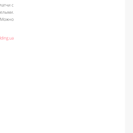
латчи с
елыми.
 Можно
ding.ua