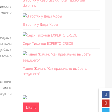
В гостях у Resort&SPA hotel NEMO with
dolphins
имость
и можно
В гостях у Дяди Жоры
 модные
Серж Тихонов EXPERTO CREDE
лишком
адебные
и точно
Павел Жилин: “Как правильно выбрать
ведущего”
ая шея.
я самых
модной
Like It