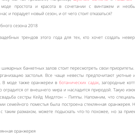
В моде простота и красота в сочетании с винтажем и необ
нас и порадует новый сезон, и от чего стоит отказаться?
адебных трендов этого года для тех, кто хочет создать неве
 шикарных банкетных залов стоит пересмотреть свои приоритеты
рганизацию застолья. Все чаще невесты предпочитают уютные 
к. В моде также оранжереи в
ботанических садах
, загородные кот
о оградится от внешнего мира и насладится природой. Такую изю
свадьба сестры Кейд Мидлтон – Пиппы. Напомним, что специал
рии семейного поместья была построена стеклянная оранжерея. 
с таким размахом, можете подыскать что-то похожее, но за при