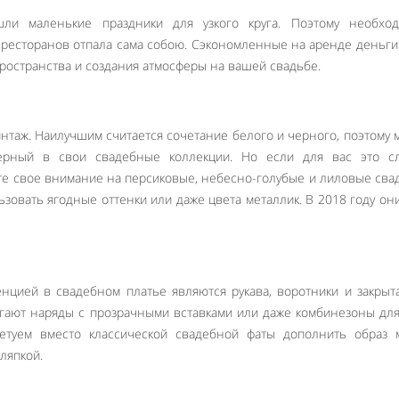
ли маленькие праздники для узкого круга. Поэтому необход
 ресторанов отпала сама собою. Сэкономленные на аренде деньг
ространства и создания атмосферы на вашей свадьбе.
винтаж. Наилучшим считается сочетание белого и черного, поэтому
ерный в свои свадебные коллекции. Но если для вас это с
ите свое внимание на персиковые, небесно-голубые и лиловые св
ьзовать ягодные оттенки или даже цвета металлик. В 2018 году он
нцией в свадебном платье являются рукава, воротники и закрыт
гают наряды с прозрачными вставками или даже комбинезоны дл
ветуем вместо классической свадебной фаты дополнить образ 
ляпкой.