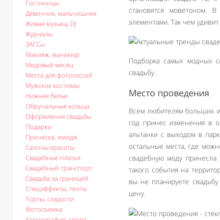
Гостиницы
становятся моветоном. 
Девичник, мальчишник
элементами. Так чем удивит 
Живая музыка, DJ
Журналы
ЗАГСы
Макияж, маникюр
Подборка самых модных св
Медовый месяц
свадьбу.
Места для фотосессий
Мужские костюмы
Место проведения
Нижнее белье
Обручальные кольца
Всем любителям больших и
Оформление свадьбы
год принес изменения в о
Подарки
альтанки с выходом в пар
Прическа, имидж
остальные места, где можн
Салоны красоты
Свадебные платья
свадебную моду принесла 
Свадебный транспорт
такого события на террито
Свадьба за границей
вы не планируете свадьбу 
Спецэффекты, тенты
цену.
Торты, сладости
Фотосъемка
Хореография, спорт