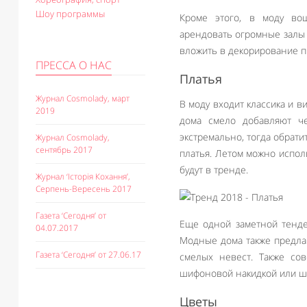
Шоу программы
Кроме этого, в моду вош
арендовать огромные залы
вложить в декорирование п
ПРЕССА О НАС
Платья
Журнал Cosmolady, март
В моду входит классика и 
2019
дома смело добавляют ч
экстремально, тогда обрат
Журнал Cosmolady,
сентябрь 2017
платья. Летом можно испол
будут в тренде.
Журнал ‘Історія Кохання’,
Серпень-Вересень 2017
Газета ‘Сегодня’ от
Еще одной заметной тенде
04.07.2017
Модные дома также предла
Газета ‘Сегодня’ от 27.06.17
смелых невест. Также со
шифоновой накидкой или ш
Цветы