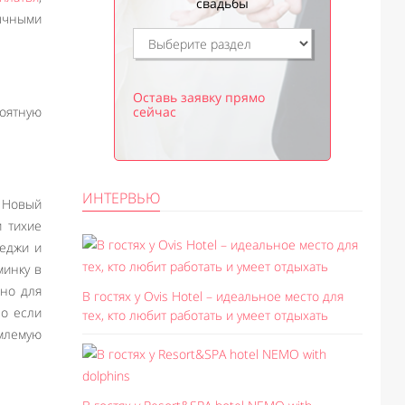
свадьбы
ычными
Оставь заявку прямо
сейчас
роятную
ИНТЕРВЬЮ
. Новый
и тихие
теджи и
минку в
ьно для
В гостях у Ovis Hotel – идеальное место для
Но если
тех, кто любит работать и умеет отдыхать
емлемую