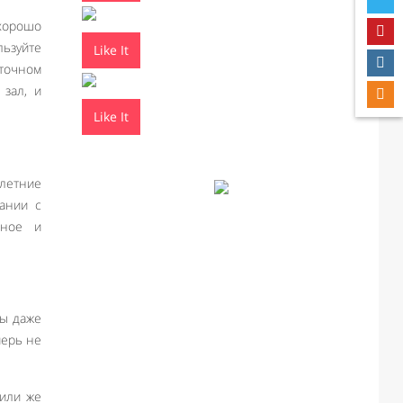
 хорошо
льзуйте
Like It
еточном
 зал, и
Like It
 летние
тании с
нное и
ры даже
перь не
 или же