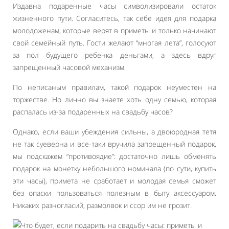
Издавна подаренные часы символизировали остаток
жизненного пути. Согласитесь, так себе идея для подарка
молодоженам, которые верят в приметы и только начинают
свой семейный путь. Гости желают “многая лета”, голосуют
за пол будущего ребенка деньгами, а здесь вдруг
запрещенный часовой механизм.
По неписаным правилам, такой подарок неуместен на
торжестве. Но лично вы знаете хоть одну семью, которая
распалась из-за подаренных на свадьбу часов?
Однако, если ваши убеждения сильны, а двоюродная тетя
не так суеверна и все-таки вручила запрещенный подарок,
мы подскажем “противоядие”: достаточно лишь обменять
подарок на монетку небольшого номинала (по сути, купить
эти часы), примета не сработает и молодая семья сможет
без опаски пользоваться полезным в быту аксессуаром.
Никаких разногласий, размолвок и ссор им не грозит.