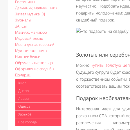
Гостиницы
неуместно. Подобрать идеа
Девичник, мальчишник
подарить молодоженам: де
Живая музыка, DJ
свадебный подарок.
Журналы
ЗАГСы
Макияж, маникюр
Медовый месяц
Места для фотосессий
Мужские костюмы
Золотые или серебр
Нижнее белье
Обручальные кольца
Можно
купить золотую цеп
Оформление свадьбы
будущего супруга будет кр
Подарки
о торжественном событии в
Киев
соответствовать вашим пож
Днепр
Подарок необязател
Львов
Одесса
Интересная идея для уди
Харьков
роскошном СПА, который мо
Все города
развлечения — например
Молодожены такой подарок