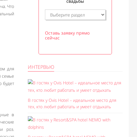
свадьбы
ча. Что
еальный
Оставь заявку прямо
сейчас
ИНТЕРВЬЮ
ом для
й семье
о будет
В гостях у Ovis Hotel – идеальное место для
тех, кто любит работать и умеет отдыхать
дные в
ические
и роз.
красная