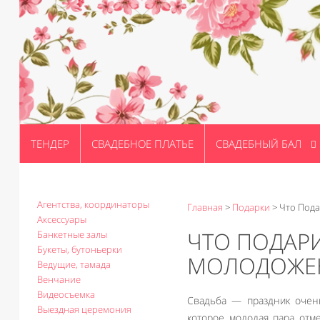
ТЕНДЕР
СВАДЕБНОЕ ПЛАТЬЕ
СВАДЕБНЫЙ БАЛ
Агентства, координаторы
Главная
>
Подарки
>
Что Пода
Аксессуары
ЧТО ПОДАРИ
Банкетные залы
Букеты, бутоньерки
МОЛОДОЖЕ
Ведущие, тамада
Венчание
Видеосъемка
Свадьба — праздник очень
Выездная церемония
которое молодая пара отм