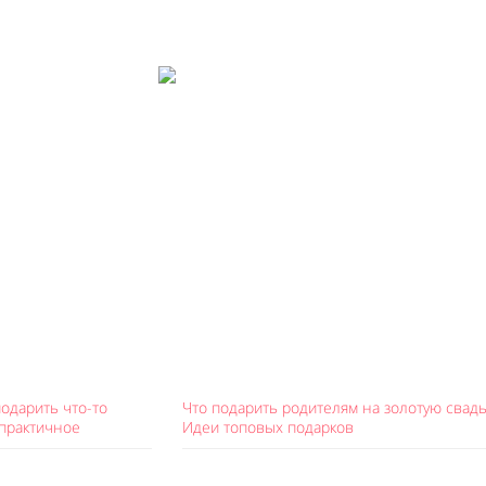
Like It
подарить что-то
Что подарить родителям на золотую свадь
 практичное
Идеи топовых подарков