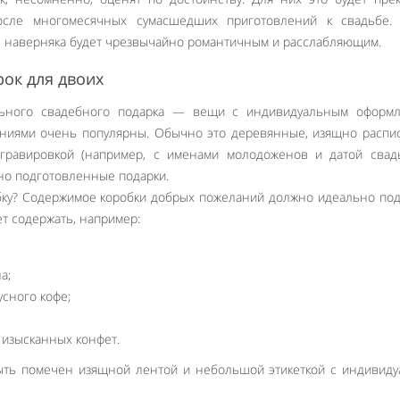
осле многомесячных сумасшедших приготовлений к свадьбе. 
, наверняка будет чрезвычайно романтичным и расслабляющим.
ок для двоих
льного свадебного подарка — вещи с индивидуальным оформл
ниями очень популярны. Обычно это деревянные, изящно распи
гравировкой (например, с именами молодоженов и датой свадь
но подготовленные подарки.
робку? Содержимое коробки добрых пожеланий должно идеально по
т содержать, например:
а;
усного кофе;
у изысканных конфет.
ть помечен изящной лентой и небольшой этикеткой с индивиду