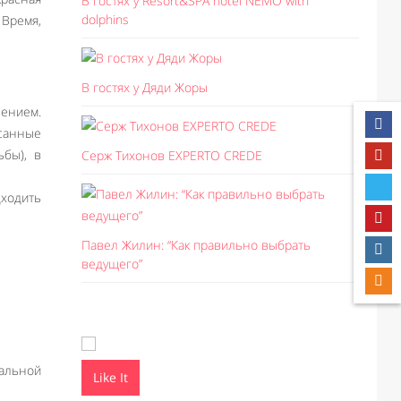
В гостях у Resort&SPA hotel NEMO with
dolphins
Время,
В гостях у Дяди Жоры
ением.
санные
бы), в
Серж Тихонов EXPERTO CREDE
дходить
Павел Жилин: “Как правильно выбрать
ведущего”
альной
Like It
Like I