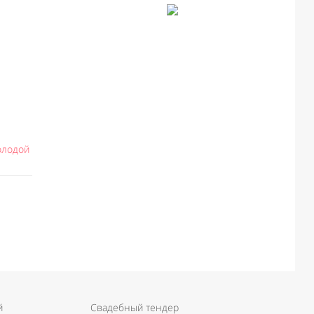
олодой
й
Свадебный тендер