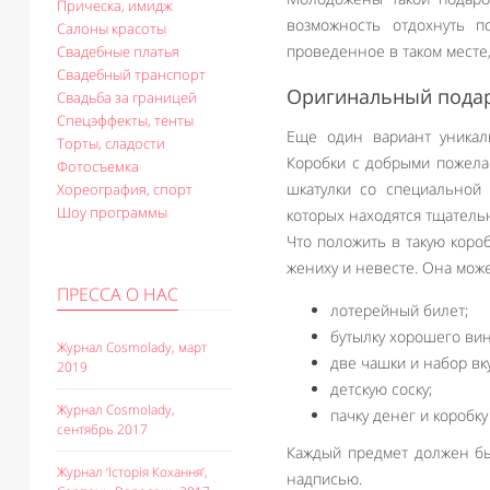
Прическа, имидж
возможность отдохнуть п
Салоны красоты
проведенное в таком месте
Свадебные платья
Свадебный транспорт
Оригинальный подар
Свадьба за границей
Спецэффекты, тенты
Еще один вариант уника
Торты, сладости
Коробки с добрыми пожела
Фотосъемка
шкатулки со специальной 
Хореография, спорт
Шоу программы
которых находятся тщатель
Что положить в такую ​​ко
жениху и невесте. Она може
ПРЕССА О НАС
лотерейный билет;
бутылку хорошего вин
Журнал Cosmolady, март
две чашки и набор вк
2019
детскую соску;
Журнал Cosmolady,
пачку денег и коробк
сентябрь 2017
Каждый предмет должен бы
Журнал ‘Історія Кохання’,
надписью.