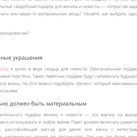
льный свадебный подарок для жениха и невесты — непростая зада
ньги или какую-то материальную вещь? Узнайте, как выбрать ид
яные украшения
очку
и кулон в виде сердца для невесты. Оригинальным подарк
асивый перстень. Такие памятные подарки будут напоминать будуще
сю жизнь. На OLX можно подобрать презент, который максимальн
еланиям.
ьно должен быть материальным
вительного подарка жениху и невесте — это ваучер на выхо
жно использовать в любое время. Пакет должен включать романт
, расслабляющий массаж для двоих или ванну с лепесткам
, несомненно, оценят по достоинству. Для них это будет пре