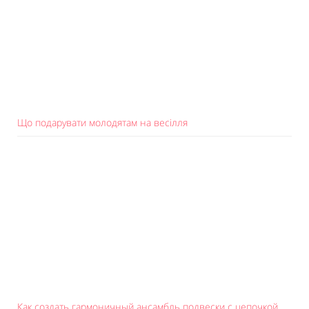
Що подарувати молодятам на весілля
Как создать гармоничный ансамбль подвески с цепочкой