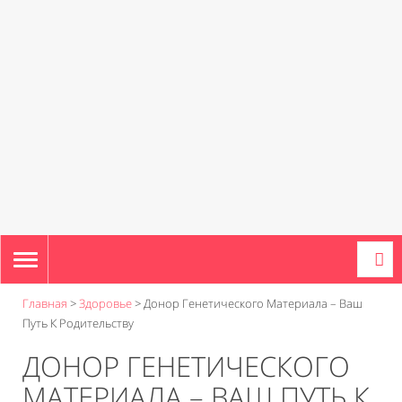
TOGGLE
NAVIGATION
Главная
>
Здоровье
>
Донор Генетического Материала – Ваш
Путь К Родительству
ДОНОР ГЕНЕТИЧЕСКОГО
МАТЕРИАЛА – ВАШ ПУТЬ К