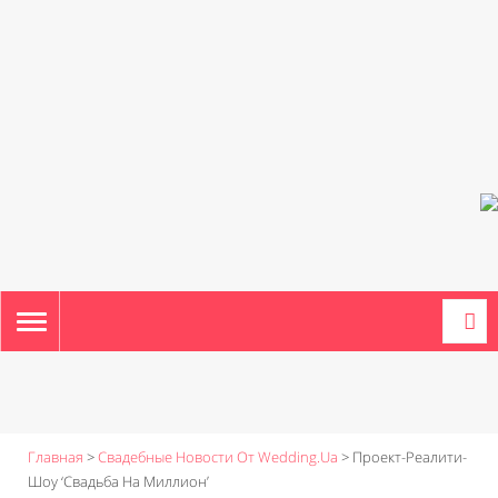
TOGGLE
NAVIGATION
Главная
>
Свадебные Новости От Wedding.ua
>
Проект-Реалити-
Шоу ‘Свадьба На Миллион’