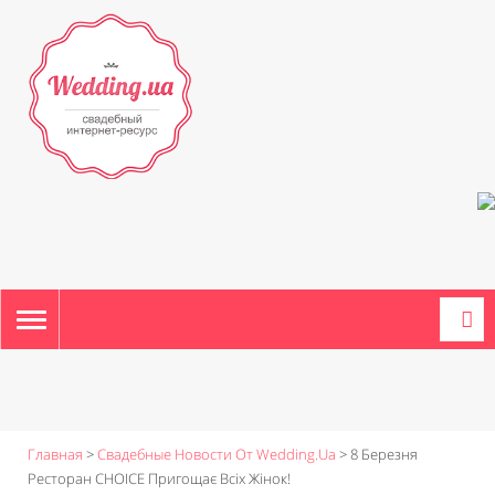
TOGGLE
NAVIGATION
Главная
>
Свадебные Новости От Wedding.ua
>
8 Березня
Ресторан СHOICE Пригощає Всіх Жінок!