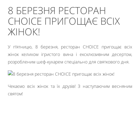
8 БЕРЕЗНЯ РЕСТОРАН
СHOICE ПРИГОЩАЄ ВСІХ
ЖІНОК!
У п’ятницю, 8 березня, ресторан СHOICE пригощає всіх
жінок келихом ігристого вина і ексклюзивним десертом,
розробленим шеф-кухарем спеціально для святкового дня.
Чекаємо всіх жінок та їх друзів! З наступаючим весняним
святом!