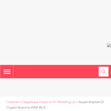
TOGGLE
NAVIGATION
Главная
>
Свадебные Новости От Wedding.ua
>
Акция Апреля От
Студии Красоты INNA BILA