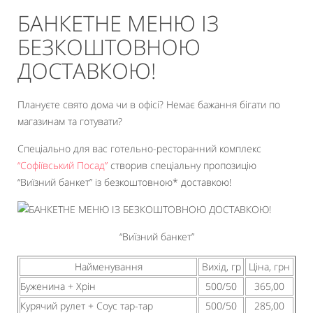
БАНКЕТНЕ МЕНЮ ІЗ
БЕЗКОШТОВНОЮ
ДОСТАВКОЮ!
Плануєте свято дома чи в офісі? Немає бажання бігати по
магазинам та готувати?
Спеціально для вас готельно-ресторанний комплекс
“Софіївський Посад”
створив спеціальну пропозицію
“Виїзний банкет” із безкоштовною* доставкою!
“Виїзний банкет”
Найменування
Вихід, гр
Ціна, грн
Буженина + Хрін
500/50
365,00
Курячий рулет + Соус тар-тар
500/50
285,00