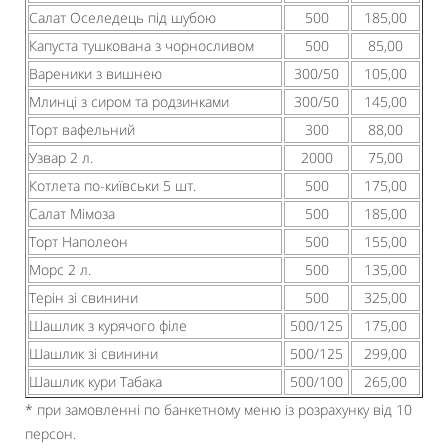
Салат Оселедець під шубою
500
185,00
Капуста тушкована з чорносливом
500
85,00
Вареники з вишнею
300/50
105,00
Млинці з сиром та родзинками
300/50
145,00
Торт вафельний
300
88,00
Узвар 2 л.
2000
75,00
Котлета по-київськи 5 шт.
500
175,00
Салат Мімоза
500
185,00
Торт Наполеон
500
155,00
Морс 2 л.
500
135,00
Терін зі свинини
500
325,00
Шашлик з курячого філе
500/125
175,00
Шашлик зі свинини
500/125
299,00
Шашлик кури Табака
500/100
265,00
* при замовленні по банкетному меню із розрахунку від 10
персон.