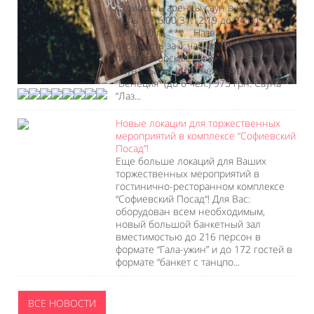
Стоимость аренды саун в новогоднюю
ночь (с 16:00 31.12.19 до 24:00
01.01.20 г.) *** Название сауны
Стоимость за 1 час, грн. Сауна
“Императорская” (до 8 чел.) 930 грн.
Сауна “Бали” (до 6 чел.) 900 грн. Сауна
“Венеция” (до 6 чел.) 975 грн. Сауна
“Лаз...
Новые локации для торжественных
мероприятий в комплексе “Софиевский
Посад”!
Еще больше локаций для Ваших
торжественных мероприятий в
гостинично-ресторанном комплексе
“Софиевский Посад“! Для Вас:
оборудован всем необходимым,
новый большой банкетный зал
вместимостью до 216 персон в
формате “Гала-ужин” и до 172 гостей в
формате “банкет с танцпо...
ВСЕ НОВОСТИ