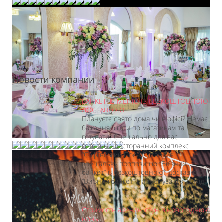
Новости компании
БАНКЕТНЕ МЕНЮ ІЗ БЕЗКОШТОВНОЮ
ДОСТАВКОЮ!
Плануєте свято дома чи в офісі? Немає
бажання бігати по магазинам та
готувати? Спеціально для вас
готельно-ресторанний комплекс
“Софіївський Посад” створив
спеціальну пропозицію “Виїзний
банкет” із безкоштовною* доставкою!
“Виїзний банкет” Найменування Вихід,
г...
Стоимость аренды саун в новогоднюю
ночь