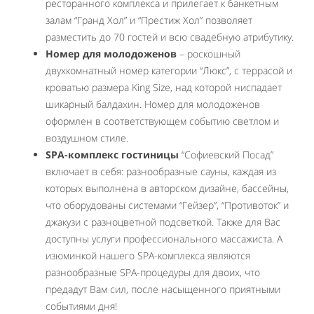
ресторанного комплекса и прилегает к банкетным
залам “Гранд Хол” и “Престиж Хол” позволяет
разместить до 70 гостей и всю свадебную атрибутику.
Номер для молодоженов
– роскошный
двухкомнатный номер категории “Люкс”, с террасой и
кроватью размера King Size, над которой ниспадает
шикарный балдахин. Номер для молодоженов
оформлен в соответствующем событию светлом и
воздушном стиле.
SPA-комплекс гостиницы
“Софиевский Посад”
включает в себя: разнообразные сауны, каждая из
которых выполнена в авторском дизайне, бассейны,
что оборудованы системами “Гейзер”, “Противоток” и
джакузи с разноцветной подсветкой. Также для Вас
доступны услуги профессионального массажиста. А
изюминкой нашего SPA-комплекса являются
разнообразные SPA-процедуры для двоих, что
предадут Вам сил, после насыщенного приятными
событиями дня!