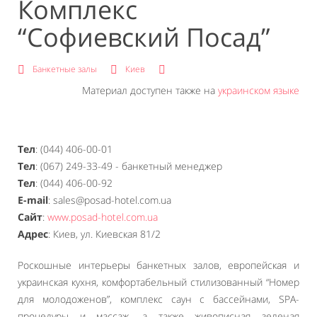
Комплекс
“Софиевский Посад”
Банкетные залы
Киев
Материал доступен также на
украинском языке
Тел
: (044) 406-00-01
Тел
: (067) 249-33-49 - банкетный менеджер
Тел
: (044) 406-00-92
E-mail
: sales@posad-hotel.com.ua
Сайт
:
www.posad-hotel.com.ua
Адрес
: Киев, ул. Киевская 81/2
Роскошные интерьеры банкетных залов, европейская и
украинская кухня, комфортабельный стилизованный “Номер
для молодоженов”, комплекс саун с бассейнами, SPA-
процедуры и массаж, а также живописная зеленая