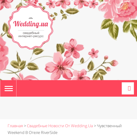
TOGGLE
NAVIGATION
Главная
>
Свадебные Новости От Wedding.ua
>
Чувственный
Weekend В Отеле RiverSide