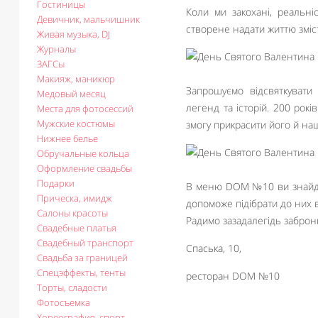
Гостиницы
Коли ми закохані, реальні
Девичник, мальчишник
створене надати життю зміс
Живая музыка, DJ
Журналы
ЗАГСы
Макияж, маникюр
Запрошуємо відсвяткувати
Медовый месяц
легенд та історій. 200 рок
Места для фотосессий
Мужские костюмы
змогу прикрасити його й на
Нижнее белье
Обручальные кольца
Оформление свадьбы
Подарки
В меню DOM №10 ви знайдет
Прическа, имидж
допоможе підібрати до них 
Салоны красоты
Радимо зазадалегідь заброн
Свадебные платья
Свадебный транспорт
Спаська, 10,
Свадьба за границей
Спецэффекты, тенты
ресторан DOM №10
Торты, сладости
Фотосъемка
Хореография, спорт