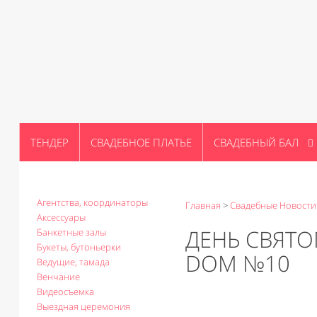
ТЕНДЕР
СВАДЕБНОЕ ПЛАТЬЕ
СВАДЕБНЫЙ БАЛ
Агентства, координаторы
Главная
>
Свадебные Новости
Аксессуары
ДЕНЬ СВЯТО
Банкетные залы
Букеты, бутоньерки
DOM №10
Ведущие, тамада
Венчание
Видеосъемка
Выездная церемония