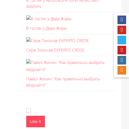
В гостях у Resort&SPA hotel NEMO with
dolphins
В гостях у Дяди Жоры
Серж Тихонов EXPERTO CREDE
Павел Жилин: “Как правильно выбрать
ведущего”
Like It
Like I