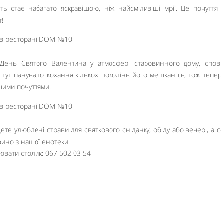
сть стає набагато яскравішою, ніж найсміливіші мрії. Це почуття
т!
 День Святого Валентина у атмосфері старовинного дому, спо
ів тут панувало кохання кількох поколінь його мешканців, тож тепе
шими почуттями.
е улюблені страви для святкового сніданку, обіду або вечері, а 
вино з нашої енотеки.
ювати столик: 067 502 03 54