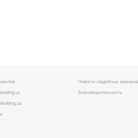
лиентов
Новости свадебных компани
edding.ua
Благотворительность
Wedding.ua
а