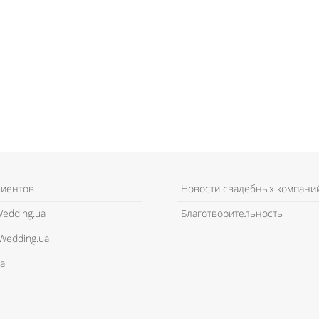
лиентов
Новости свадебных компани
edding.ua
Благотворительность
Wedding.ua
а