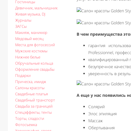
Гостиницы
Девичник, мальчишник
Живая музыка, DJ
Журналы
ЗАГСы
Макияж, маникюр
В чем преимущества этог
Медовый месяц
Места для фотосессий
гарантия использов
Мужские костюмы
Professionnel, профе
Нижнее белье
квалифицированный п
Обручальные кольца
безупречное качество 
Оформление свадьбы
уверенность в резуль
Подарки
Прическа, имидж
Салоны красоты
Свадебные платья
А еще у нас появились 
Свадебный транспорт
Свадьба за границей
Солярий
Спецэффекты, тенты
Элос эпиляция
Торты, сладости
Массаж
Фотосъемка
Обертывания
Хореография, спорт