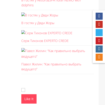
В гостях у Resort&SPA hotel NEMO with
dolphins
В гостях у Дяди Жоры
Серж Тихонов EXPERTO CREDE
Павел Жилин: “Как правильно выбрать
ведущего”
Like It
Like I