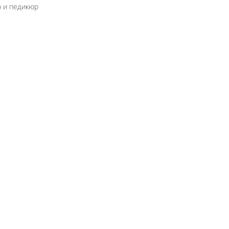
 и педикюр
Like It