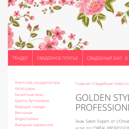
ТЕНДЕР
СВАДЕБНОЕ ПЛАТЬЕ
СВАДЕБНЫЙ БАЛ
Агентства, координаторы
Главная
>
Свадебные Новости
Аксессуары
GOLDEN STYL
Банкетные залы
Букеты, бутоньерки
PROFESSION
Ведущие, тамада
Венчание
Видеосъемка
Знак Salon Expert от L’Or
Выездная церемония
услуг от L’ORÉAL PROFESSI