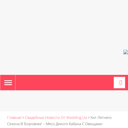
TOGGLE
NAVIGATION
Главная
>
Свадебные Новости От Wedding.ua
>
Хит Летнего
Сезона В ‘Боровике’ – Мясо Дикого Кабана С Овощами