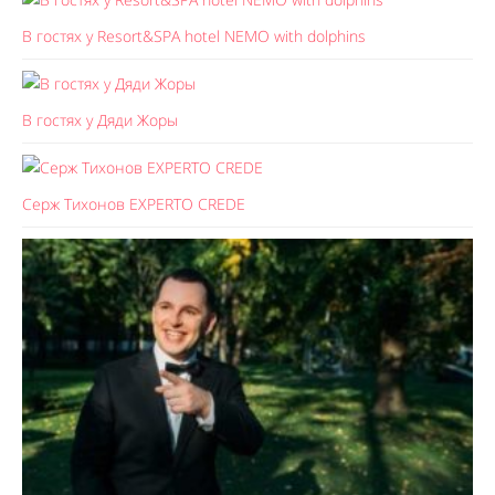
В гостях у Resort&SPA hotel NEMO with dolphins
В гостях у Дяди Жоры
Серж Тихонов EXPERTO CREDE