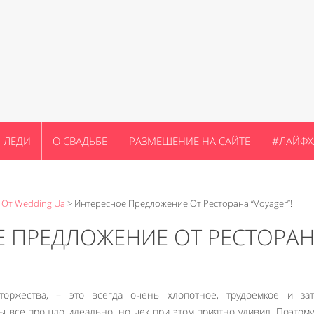
ЛЕДИ
О СВАДЬБЕ
РАЗМЕЩЕНИЕ НА САЙТЕ
#ЛАЙФХ
 От Wedding.ua
>
Интересное Предложение От Ресторана “Voyager”!
Е ПРЕДЛОЖЕНИЕ ОТ РЕСТОРА
торжества, – это всегда очень хлопотное, трудоемкое и зат
бы все прошло идеально, но чек при этом приятно удивил. Поэтом