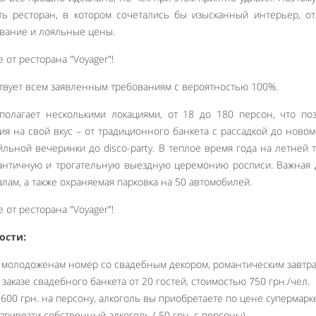
ь ресторан, в котором сочетались бы изысканный интерьер, о
ивание и лояльные цены.
тствует всем заявленным требованиям с вероятностью 100%.
сполагает несколькими локациями, от 18 до 180 персон, что по
я на свой вкус – от традиционного банкета с рассадкой до ново
йльной вечеринки до disco-party. В теплое время года на летней 
античную и трогательную выездную церемонию росписи. Важная 
лам, а также охраняемая парковка на 50 автомобилей.
ости:
т молодоженам номер со свадебным декором, романтическим завтра
заказе свадебного банкета от 20 гостей, стоимостью 750 грн./чел.
 600 грн. на персону, алкоголь вы приобретаете по цене супермарке
привезти собственный алкоголь ( 50 грн. с персоны).