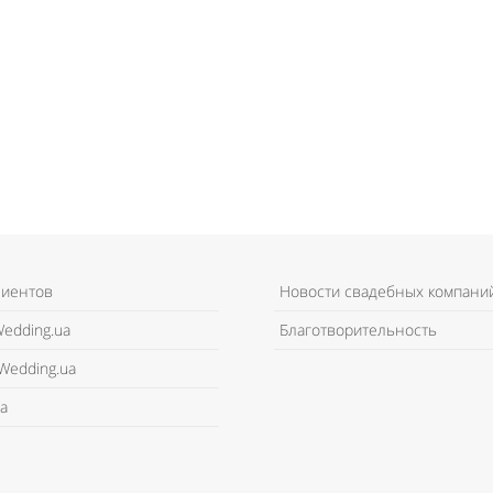
лиентов
Новости свадебных компани
edding.ua
Благотворительность
Wedding.ua
а