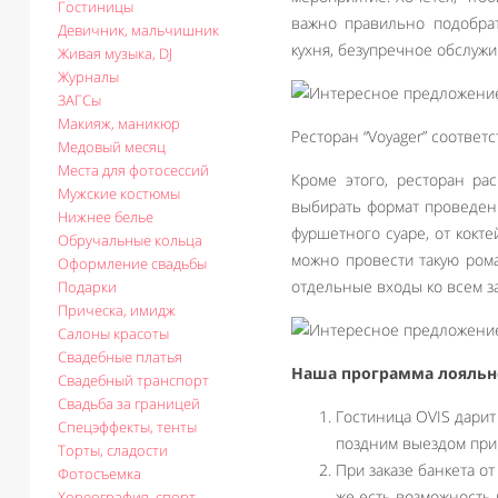
Гостиницы
важно правильно подобрат
Девичник, мальчишник
кухня, безупречное обслуж
Живая музыка, DJ
Журналы
ЗАГСы
Макияж, маникюр
Ресторан “Voyager” соотве
Медовый месяц
Места для фотосессий
Кроме этого, ресторан ра
Мужские костюмы
выбирать формат проведени
Нижнее белье
фуршетного суаре, от кокте
Обручальные кольца
можно провести такую ром
Оформление свадьбы
отдельные входы ко всем за
Подарки
Прическа, имидж
Салоны красоты
Свадебные платья
Наша программа лояльн
Свадебный транспорт
Свадьба за границей
Гостиница OVIS дари
Спецэффекты, тенты
поздним выездом при 
Торты, сладости
При заказе банкета от
Фотосъемка
же есть возможность 
Хореография, спорт