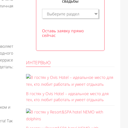
свадьбы
тличная
Оставь заявку прямо
сейчас
зволяет
модного
террасе
ИНТЕРВЬЮ
деталь:
В гостях у Ovis Hotel – идеальное место для
тех, кто любит работать и умеет отдыхать
ком и
та! Так