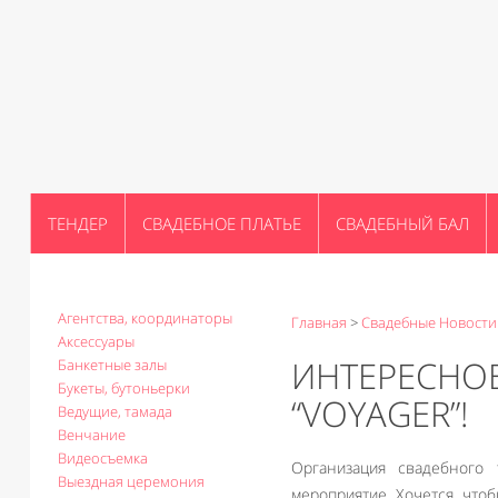
ТЕНДЕР
СВАДЕБНОЕ ПЛАТЬЕ
СВАДЕБНЫЙ БАЛ
Агентства, координаторы
Главная
>
Свадебные Новости
Аксессуары
ИНТЕРЕСНО
Банкетные залы
Букеты, бутоньерки
“VOYAGER”!
Ведущие, тамада
Венчание
Видеосъемка
Организация свадебного 
Выездная церемония
мероприятие. Хочется, что