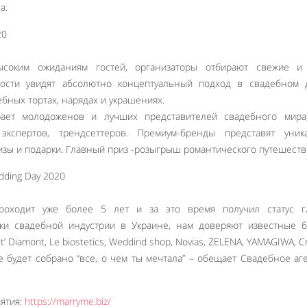
а.
высоким ожиданиям гостей, организаторы отбирают свежие и
сти увидят абсолютно концептуальный подход в свадебном д
ебных тортах, нарядах и украшениях.
рает молодоженов и лучших представителей свадебного мира
 экспертов, трендсеттеров. Премиум-бренды представят уник
зы и подарки. Главный приз -розыгрыш романтического путешеств
роходит уже более 5 лет и за это время получил статус г
ки свадебной индустрии в Украине, нам доверяют известные б
’ Diamont, Le biostetics, Weddind shop, Novias, ZELENA, YAMAGIWA, Cr
 будет собрано “все, о чем ты мечтала” – обещает Свадебное аг
ятия:
https://marryme.biz/