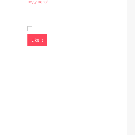
ведущего”
Like It
Like I