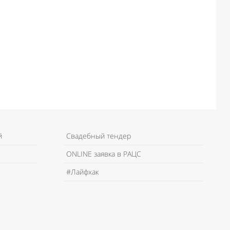
й
Свадебный тендер
ONLINE заявка в РАЦС
#Лайфхак