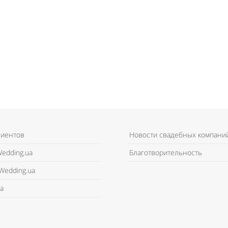
лиентов
Новости свадебных компани
edding.ua
Благотворительность
Wedding.ua
а