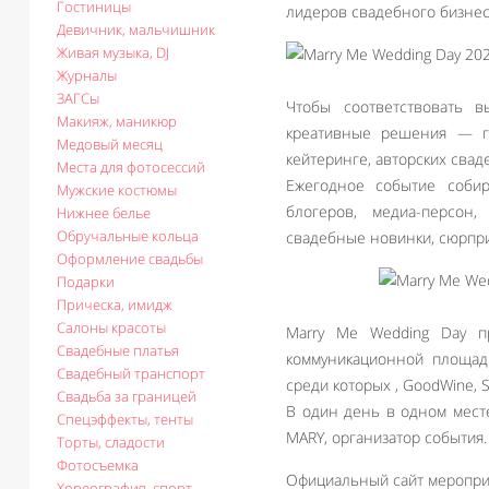
Гостиницы
лидеров свадебного бизнес
Девичник, мальчишник
Живая музыка, DJ
Журналы
ЗАГСы
Чтобы соответствовать 
Макияж, маникюр
креативные решения — го
Медовый месяц
кейтеринге, авторских свад
Места для фотосессий
Ежегодное событие соби
Мужские костюмы
блогеров, медиа-персон,
Нижнее белье
Обручальные кольца
свадебные новинки, сюрпри
Оформление свадьбы
Подарки
Прическа, имидж
Салоны красоты
Marry Me Wedding Day п
Свадебные платья
коммуникационной площад
Свадебный транспорт
среди которых , GoodWine, St
Свадьба за границей
В один день в одном месте
Спецэффекты, тенты
MARY, организатор события.
Торты, сладости
Фотосъемка
Официальный сайт меропри
Хореография, спорт