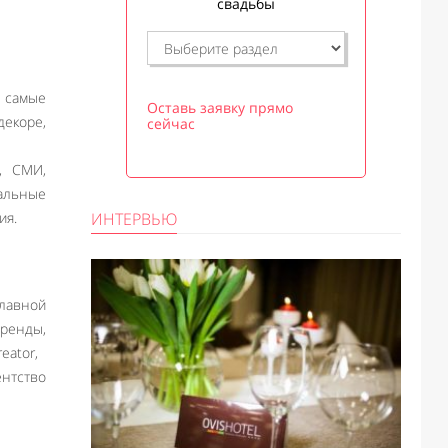
свадьбы
 самые
Оставь заявку прямо
екоре,
сейчас
, СМИ,
альные
ия.
ИНТЕРВЬЮ
лавной
ренды,
eator,
ентство