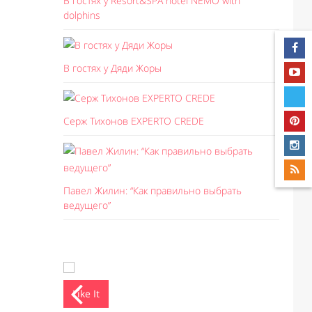
В гостях у Resort&SPA hotel NEMO with
dolphins
В гостях у Дяди Жоры
Серж Тихонов EXPERTO CREDE
Павел Жилин: “Как правильно выбрать
ведущего”
Like It
Like I