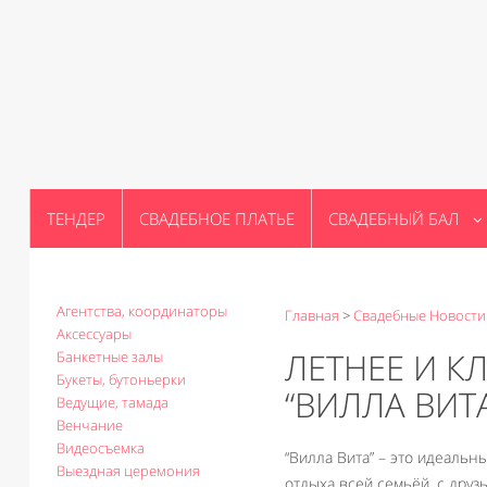
ТЕНДЕР
СВАДЕБНОЕ ПЛАТЬЕ
СВАДЕБНЫЙ БАЛ
Агентства, координаторы
Главная
>
Свадебные Новости
Аксессуары
ЛЕТНЕЕ И 
Банкетные залы
Букеты, бутоньерки
“ВИЛЛА ВИТ
Ведущие, тамада
Венчание
Видеосъемка
“Вилла Вита” – это идеальн
Выездная церемония
отдыха всей семьёй, с дру