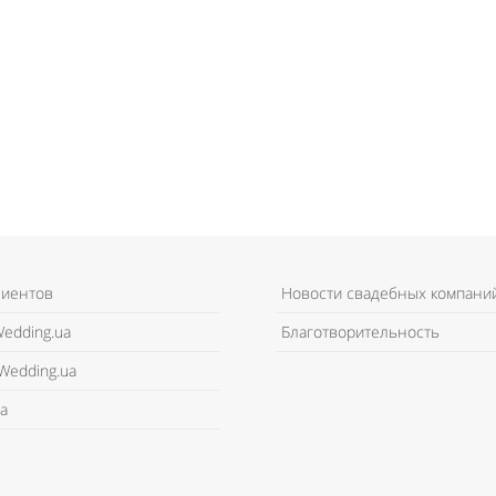
лиентов
Новости свадебных компани
edding.ua
Благотворительность
Wedding.ua
а