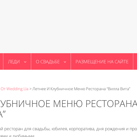
ЛЕДИ
О СВАДЬБЕ
РАЗМЕЩЕНИЕ НА САЙТЕ
 От Wedding.ua
>
Летнее И Клубничное Меню Ресторана “Вилла Вита”
КЛУБНИЧНОЕ МЕНЮ РЕСТОРАН
А”
ый ресторан для свадьбы, юбилея, корпоратива, дня рождения и про
зьями и любимыми.