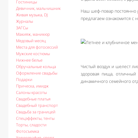
Гостиницы
Девичник, мальчишник
Наш шеф-повар постоянно 
Живая музыка, DJ
предлагаем ознакомится с 
Журналы
ЗАГСы
Макияж, маникюр
Медовый месяц
Места для фотосессий
Мужские костюмы
Нижнее белье
Чистый воздух и шелест ли
Обручальные кольца
Оформление свадьбы
здоровая пища, отличный 
Подарки
динамичного семейного от
Прическа, имидж
Салоны красоты
Свадебные платья
Свадебный транспорт
Свадьба за границей
Спецэффекты, тенты
Торты, сладости
Фотосъемка
Хореография, спорт