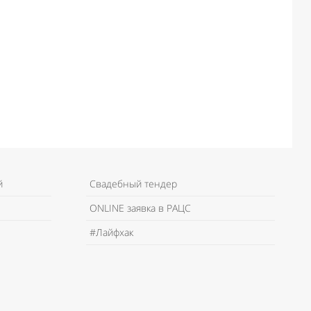
й
Свадебный тендер
ONLINE заявка в РАЦС
#Лайфхак