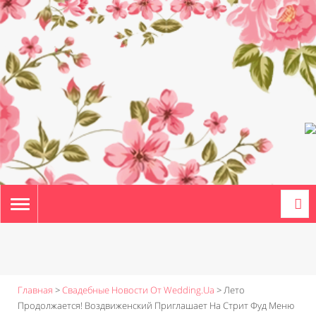
TOGGLE
NAVIGATION
Главная
>
Свадебные Новости От Wedding.ua
>
Лето
Продолжается! Воздвиженский Приглашает На Стрит Фуд Меню