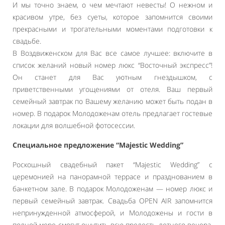
И мы точно знаем, о чем мечтают невесты! О нежном и
красивом утре, без суеты, которое запомнится своими
прекрасными и трогательными моментами подготовки к
свадьбе.
В Воздвиженском для Вас все самое лучшее: включите в
список желаний новый номер люкс “Восточный экспресс”!
Он станет для Вас уютным гнездышком, с
приветственными угощениями от отеля. Ваш первый
семейный завтрак по Вашему желанию может быть подан в
номер. В подарок Молодоженам отель предлагает гостевые
локации для волшебной фотосессии.
Специальное предложение “Majestic Wedding”
Роскошный свадебный пакет “Majestic Wedding” с
церемонией на панорамной террасе и празднованием в
банкетном зале. В подарок Молодоженам — номер люкс и
первый семейный завтрак. Свадьба OPEN AIR запомнится
непринужденной атмосферой, и Молодожены и гости в
полной мере смогут ощутить всю прелесть летнего вечера,