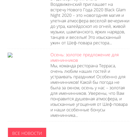
Воздвиженский приглашает на
встречу Нового Года 2020 Black Glam
Night 2020 – это новогодняя магия и
улетная атмосфера веселой вечеринки
до утра, калейдоскоп из огней, живой
музыки, шампанского, ярких нарядов,
танцев и веселья! Это изысканный
ужин от Шеф-повара рестора...
Осень: золотое предложение для
именинников
Мы, команда ресторана Терраса,
очень любим наших гостей и
устраивать праздники! Особенно для
именинников! Какой бы погода не
была за окном, осень у нас – золотая
для именинников. Уверены, что Вам
понравится душевная атмосфера, и
изысканные угощения от Шеф-повара
и наши особенные бонусы
именинника...
ВСЕ НОВОСТИ