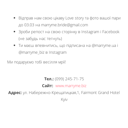
Відправ нам свою цікаву Love story та фото вашої пари
до 03.03 на marryme.bride@gmail.com
Зроби репост на свою сторінку в Instagram і Facebook
(не забудь нас тегнуть)
Ти маєш впевнитись, що підписана на @marryme.ua і
@marryme_biz в Instagram
Ми подаруємо тобі весілля мрії!
Тел.:
(099) 245-71-75
Сайт:
www.marryme.biz
Адрес:
ул. Набережно-Крещатицкая,1, Fairmont Grand Hotel
Kyiv