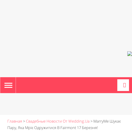
TOGGLE
NAVIGATION
Главная
>
Свадебные Новости От Wedding.ua
>
MarryMe Шукає
Пару, Яка Мріє Одружитися В Fairmont 17 Березня!