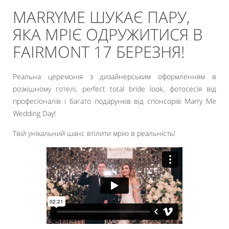
MARRYME ШУКАЄ ПАРУ,
ЯКА МРІЄ ОДРУЖИТИСЯ В
FAIRMONT 17 БЕРЕЗНЯ!
Реальна церемонія з дизайнерським оформленням в
розкішному готелі, perfect total bride look, фотосесія від
професіоналів і багато подарунків від спонсорів Marry Me
Wedding Day!
Твій унікальний шанс втілити мрію в реальність!