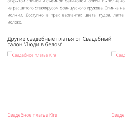
открытой спиной и съемной фатиновой юбкой. Выполнено
из расшитого стеклярусом французского кружева. Спинка на
молнии. Доступно в трех вариантах цвета: пудра, латте,
молоко.
Другие свадебные платья от Cвадебный
салон ‘Люди в белом’
Свадебное платье Kira
Свадебно