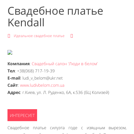
Свадебное платье
Kendall
Идеальное свадебное платье
Компания
:
Cвадебный салон ‘Люди в белом’
Тел
: +38(068) 717-19-39
E-mail
: ludi_v_belom@ukr.net
Сайт
:
www.ludivbelom.com.ua
Адрес
: г.Киев, ул. Л. Руденко, 6А, к.536 (БЦ Колизей)
Свадебное платье силуэта годе с изящным вырезом,