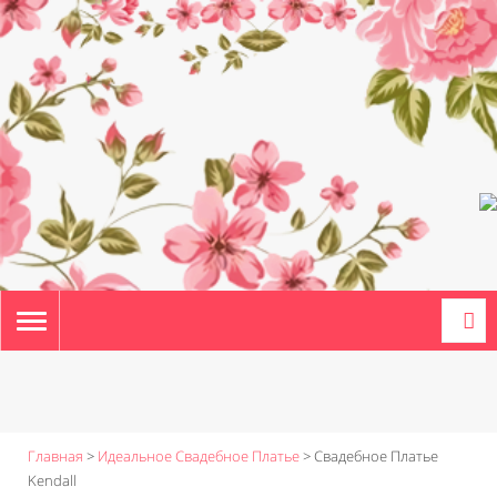
TOGGLE
NAVIGATION
Главная
>
Идеальное Свадебное Платье
>
Свадебное Платье
Kendall